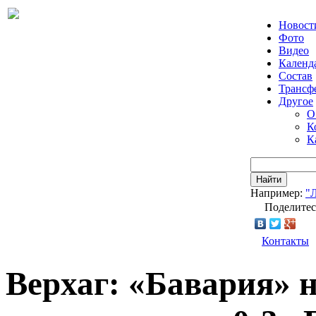
Новост
Фото
Видео
Календ
Состав
Трансф
Другое
О
К
К
Найти
Например:
"
Поделитес
Контакты
Верхаг: «Бавария» не