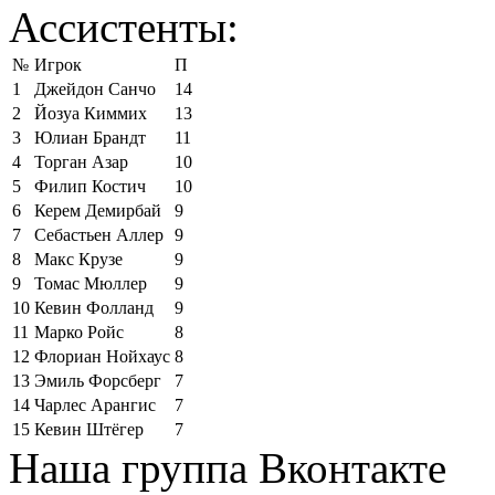
Ассистенты:
№
Игрок
П
1
Джейдон Санчо
14
2
Йозуа Киммих
13
3
Юлиан Брандт
11
4
Торган Азар
10
5
Филип Костич
10
6
Керем Демирбай
9
7
Себастьен Аллер
9
8
Макс Крузе
9
9
Томас Мюллер
9
10
Кевин Фолланд
9
11
Марко Ройс
8
12
Флориан Нойхаус
8
13
Эмиль Форсберг
7
14
Чарлес Арангис
7
15
Кевин Штёгер
7
Наша группа Вконтакте