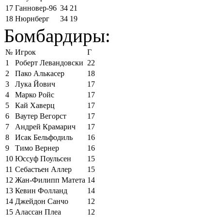
17
Ганновер-96
34
21
18
Нюрнберг
34
19
Бомбардиры:
№
Игрок
Г
1
Роберт Левандовски
22
2
Пако Алькасер
18
3
Лука Йович
17
4
Марко Ройс
17
5
Кай Хаверц
17
6
Ваутер Вегорст
17
7
Андрей Крамарич
17
8
Исак Бельфодиль
16
9
Тимо Вернер
16
10
Юссуф Поульсен
15
11
Себастьен Аллер
15
12
Жан-Филипп Матета
14
13
Кевин Фолланд
14
14
Джейдон Санчо
12
15
Алассан Плеа
12