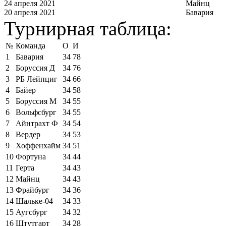
24 апреля 2021
Майнц
20 апреля 2021
Бавария
Турнирная таблица:
№
Команда
О
И
1
Бавария
34
78
2
Боруссия Д
34
76
3
РБ Лейпциг
34
66
4
Байер
34
58
5
Боруссия М
34
55
6
Вольфсбург
34
55
7
Айнтрахт Ф
34
54
8
Вердер
34
53
9
Хоффенхайм
34
51
10
Фортуна
34
44
11
Герта
34
43
12
Майнц
34
43
13
Фрайбург
34
36
14
Шальке-04
34
33
15
Аугсбург
34
32
16
Штутгарт
34
28