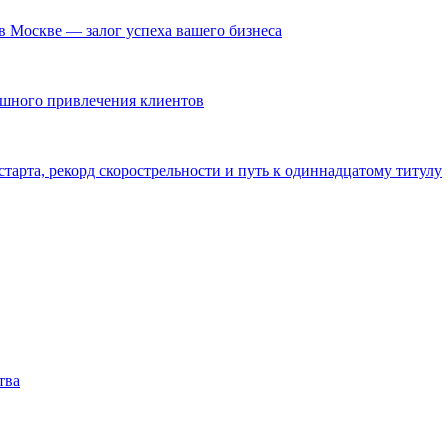
в Москве — залог успеха вашего бизнеса
ешного привлечения клиентов
тарта, рекорд скорострельности и путь к одиннадцатому титулу
тва