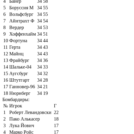
4
Байер
34
58
5
Боруссия М
34
55
6
Вольфсбург
34
55
7
Айнтрахт Ф
34
54
8
Вердер
34
53
9
Хоффенхайм
34
51
10
Фортуна
34
44
11
Герта
34
43
12
Майнц
34
43
13
Фрайбург
34
36
14
Шальке-04
34
33
15
Аугсбург
34
32
16
Штутгарт
34
28
17
Ганновер-96
34
21
18
Нюрнберг
34
19
Бомбардиры:
№
Игрок
Г
1
Роберт Левандовски
22
2
Пако Алькасер
18
3
Лука Йович
17
4
Марко Ройс
17