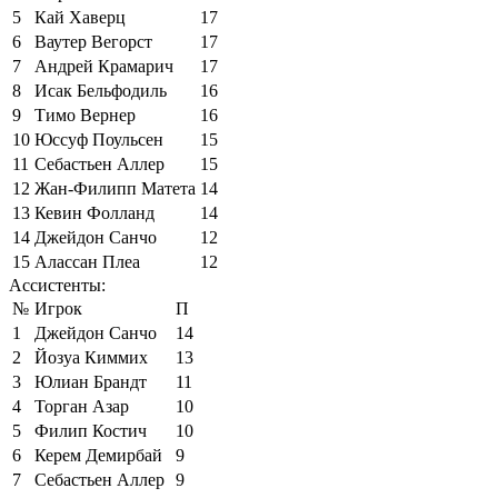
5
Кай Хаверц
17
6
Ваутер Вегорст
17
7
Андрей Крамарич
17
8
Исак Бельфодиль
16
9
Тимо Вернер
16
10
Юссуф Поульсен
15
11
Себастьен Аллер
15
12
Жан-Филипп Матета
14
13
Кевин Фолланд
14
14
Джейдон Санчо
12
15
Алассан Плеа
12
Ассистенты:
№
Игрок
П
1
Джейдон Санчо
14
2
Йозуа Киммих
13
3
Юлиан Брандт
11
4
Торган Азар
10
5
Филип Костич
10
6
Керем Демирбай
9
7
Себастьен Аллер
9