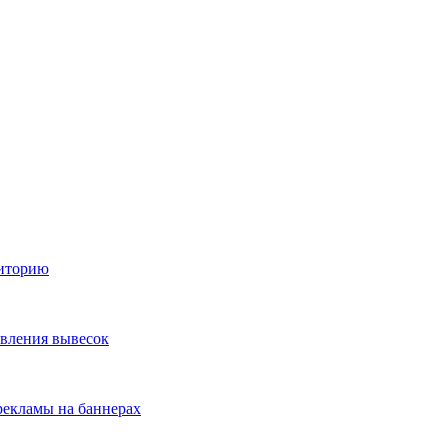
диторию
овления вывесок
екламы на баннерах