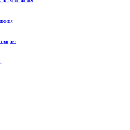
я покупки жилья
ешения
истрацию
о