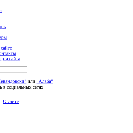
и
арь
еры
 сайте
онтакты
арта сайта
Левандовски"
или
"Алаба"
ь в социальных сетях:
О сайте