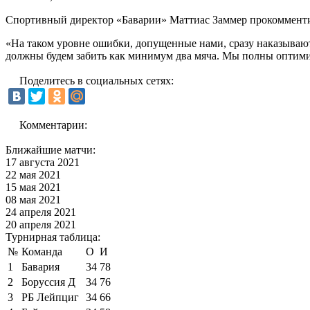
Спортивный директор «Баварии» Маттиас Заммер прокомменти
«На таком уровне ошибки, допущенные нами, сразу наказываютс
должны будем забить как минимум два мяча. Мы полны оптими
Поделитесь в социальных сетях:
Комментарии:
Ближайшие матчи:
17 августа 2021
22 мая 2021
15 мая 2021
08 мая 2021
24 апреля 2021
20 апреля 2021
Турнирная таблица:
№
Команда
О
И
1
Бавария
34
78
2
Боруссия Д
34
76
3
РБ Лейпциг
34
66