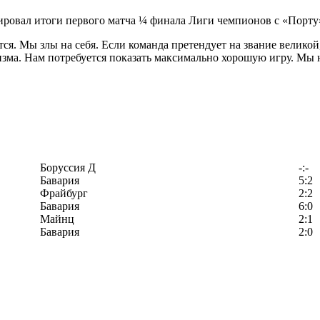
ровал итоги первого матча ¼ финала Лиги чемпионов с «Порту
я. Мы злы на себя. Если команда претендует на звание великой
зма. Нам потребуется показать максимально хорошую игру. Мы н
Боруссия Д
-:-
Бавария
5:2
Фрайбург
2:2
Бавария
6:0
Майнц
2:1
Бавария
2:0