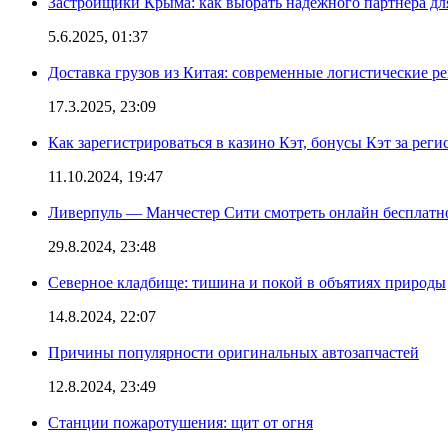
Застройщики Крыма: как выбрать надежного партнера дл
5.6.2025, 01:37
Доставка грузов из Китая: современные логистические р
17.3.2025, 23:09
Как зарегистрироваться в казино Кэт, бонусы Кэт за рег
11.10.2024, 19:47
Ливерпуль — Манчестер Сити смотреть онлайн бесплатн
29.8.2024, 23:48
Северное кладбище: тишина и покой в объятиях природы
14.8.2024, 22:07
Причины популярности оригинальных автозапчастей
12.8.2024, 23:49
Станции пожаротушения: щит от огня