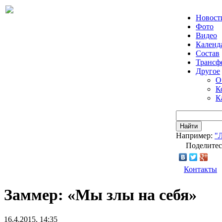
Новост
Фото
Видео
Календ
Состав
Трансф
Другое
О
К
К
Найти
Например:
"
Поделитес
Контакты
Заммер: «Мы злы на себя»
16.4.2015, 14:35