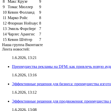
8
Макс Крузе
9
9
Томас Мюллер
9
10
Кевин Фолланд
9
11
Марко Ройс
8
12
Флориан Нойхаус
8
13
Эмиль Форсберг
7
14
Чарлес Арангис
7
15
Кевин Штёгер
7
Наша группа Вконтакте
Лента новостей:
1.6.2026, 13:21
Преимущества рекламы на DFM: как привлечь новую ау
1.6.2026, 13:16
Эффективные решения для бизнеса: преимущества изгот
1.6.2026, 13:12
Эффективные решения для продвижения: преимущества р
1.6.2026, 13:08