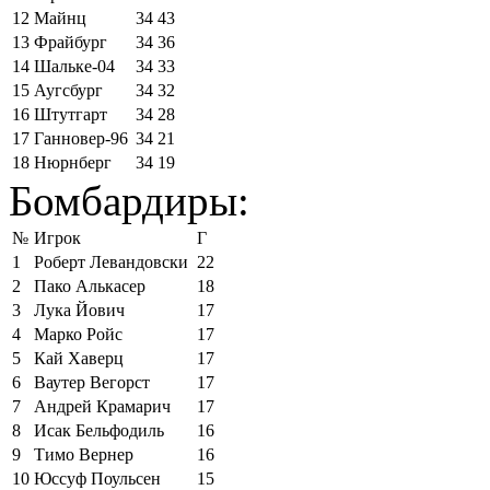
12
Майнц
34
43
13
Фрайбург
34
36
14
Шальке-04
34
33
15
Аугсбург
34
32
16
Штутгарт
34
28
17
Ганновер-96
34
21
18
Нюрнберг
34
19
Бомбардиры:
№
Игрок
Г
1
Роберт Левандовски
22
2
Пако Алькасер
18
3
Лука Йович
17
4
Марко Ройс
17
5
Кай Хаверц
17
6
Ваутер Вегорст
17
7
Андрей Крамарич
17
8
Исак Бельфодиль
16
9
Тимо Вернер
16
10
Юссуф Поульсен
15