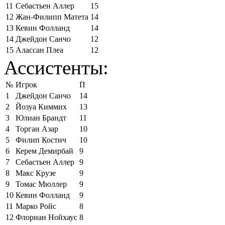
11
Себастьен Аллер
15
12
Жан-Филипп Матета
14
13
Кевин Фолланд
14
14
Джейдон Санчо
12
15
Алассан Плеа
12
Ассистенты:
№
Игрок
П
1
Джейдон Санчо
14
2
Йозуа Киммих
13
3
Юлиан Брандт
11
4
Торган Азар
10
5
Филип Костич
10
6
Керем Демирбай
9
7
Себастьен Аллер
9
8
Макс Крузе
9
9
Томас Мюллер
9
10
Кевин Фолланд
9
11
Марко Ройс
8
12
Флориан Нойхаус
8