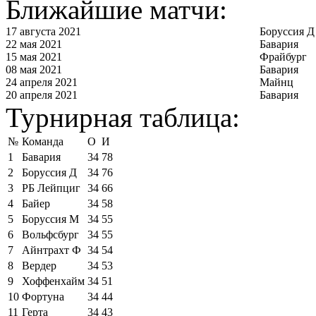
Ближайшие матчи:
17 августа 2021
Боруссия Д
22 мая 2021
Бавария
15 мая 2021
Фрайбург
08 мая 2021
Бавария
24 апреля 2021
Майнц
20 апреля 2021
Бавария
Турнирная таблица:
№
Команда
О
И
1
Бавария
34
78
2
Боруссия Д
34
76
3
РБ Лейпциг
34
66
4
Байер
34
58
5
Боруссия М
34
55
6
Вольфсбург
34
55
7
Айнтрахт Ф
34
54
8
Вердер
34
53
9
Хоффенхайм
34
51
10
Фортуна
34
44
11
Герта
34
43