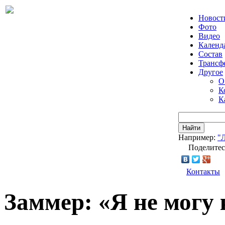
Новост
Фото
Видео
Календ
Состав
Трансф
Другое
О
К
К
Найти
Например:
"
Поделитес
Контакты
Заммер: «Я не могу