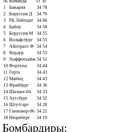
№
Команда
О
И
1
Бавария
34
78
2
Боруссия Д
34
76
3
РБ Лейпциг
34
66
4
Байер
34
58
5
Боруссия М
34
55
6
Вольфсбург
34
55
7
Айнтрахт Ф
34
54
8
Вердер
34
53
9
Хоффенхайм
34
51
10
Фортуна
34
44
11
Герта
34
43
12
Майнц
34
43
13
Фрайбург
34
36
14
Шальке-04
34
33
15
Аугсбург
34
32
16
Штутгарт
34
28
17
Ганновер-96
34
21
18
Нюрнберг
34
19
Бомбардиры: