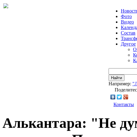
Новост
Фото
Видео
Календ
Состав
Трансф
Другое
О
К
К
Найти
Например:
"
Поделитес
Контакты
Алькантара: "Не ду