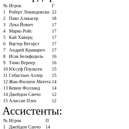
№
Игрок
Г
1
Роберт Левандовски
22
2
Пако Алькасер
18
3
Лука Йович
17
4
Марко Ройс
17
5
Кай Хаверц
17
6
Ваутер Вегорст
17
7
Андрей Крамарич
17
8
Исак Бельфодиль
16
9
Тимо Вернер
16
10
Юссуф Поульсен
15
11
Себастьен Аллер
15
12
Жан-Филипп Матета
14
13
Кевин Фолланд
14
14
Джейдон Санчо
12
15
Алассан Плеа
12
Ассистенты:
№
Игрок
П
1
Джейдон Санчо
14