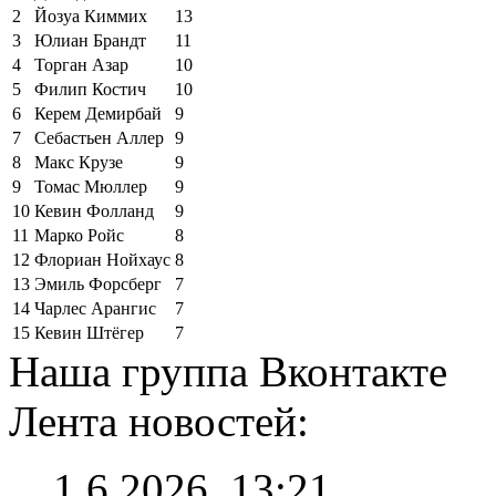
2
Йозуа Киммих
13
3
Юлиан Брандт
11
4
Торган Азар
10
5
Филип Костич
10
6
Керем Демирбай
9
7
Себастьен Аллер
9
8
Макс Крузе
9
9
Томас Мюллер
9
10
Кевин Фолланд
9
11
Марко Ройс
8
12
Флориан Нойхаус
8
13
Эмиль Форсберг
7
14
Чарлес Арангис
7
15
Кевин Штёгер
7
Наша группа Вконтакте
Лента новостей:
1.6.2026, 13:21