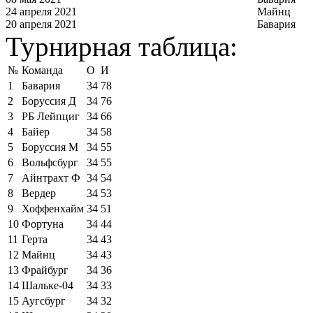
24 апреля 2021
Майнц
20 апреля 2021
Бавария
Турнирная таблица:
№
Команда
О
И
1
Бавария
34
78
2
Боруссия Д
34
76
3
РБ Лейпциг
34
66
4
Байер
34
58
5
Боруссия М
34
55
6
Вольфсбург
34
55
7
Айнтрахт Ф
34
54
8
Вердер
34
53
9
Хоффенхайм
34
51
10
Фортуна
34
44
11
Герта
34
43
12
Майнц
34
43
13
Фрайбург
34
36
14
Шальке-04
34
33
15
Аугсбург
34
32