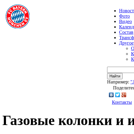
Новос
Фото
Видео
Календ
Состав
Транс
Другое
О
К
К
Найти
Например:
"
Поделитес
Контакты
Газовые колонки и 