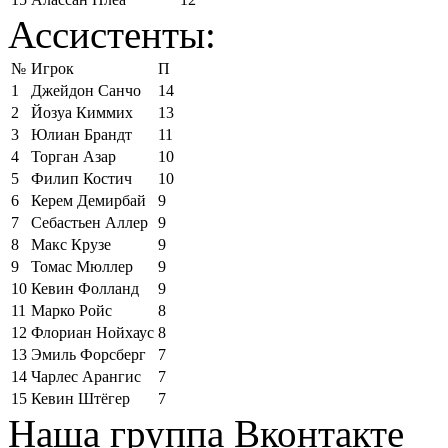
Ассистенты:
№
Игрок
П
1
Джейдон Санчо
14
2
Йозуа Киммих
13
3
Юлиан Брандт
11
4
Торган Азар
10
5
Филип Костич
10
6
Керем Демирбай
9
7
Себастьен Аллер
9
8
Макс Крузе
9
9
Томас Мюллер
9
10
Кевин Фолланд
9
11
Марко Ройс
8
12
Флориан Нойхаус
8
13
Эмиль Форсберг
7
14
Чарлес Арангис
7
15
Кевин Штёгер
7
Наша группа Вконтакте