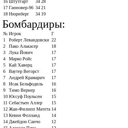
16
Штутгарт
34
28
17
Ганновер-96
34
21
18
Нюрнберг
34
19
Бомбардиры:
№
Игрок
Г
1
Роберт Левандовски
22
2
Пако Алькасер
18
3
Лука Йович
17
4
Марко Ройс
17
5
Кай Хаверц
17
6
Ваутер Вегорст
17
7
Андрей Крамарич
17
8
Исак Бельфодиль
16
9
Тимо Вернер
16
10
Юссуф Поульсен
15
11
Себастьен Аллер
15
12
Жан-Филипп Матета
14
13
Кевин Фолланд
14
14
Джейдон Санчо
12
15
Алассан Плеа
12