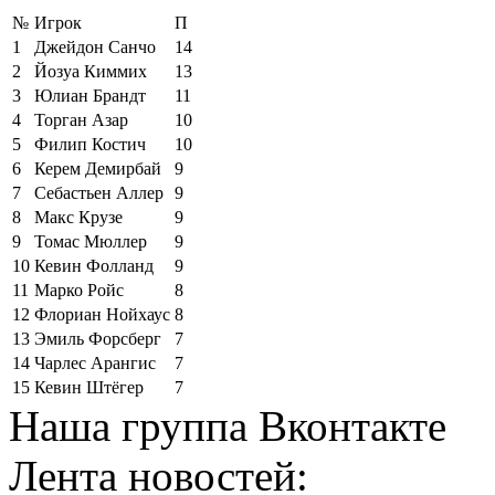
№
Игрок
П
1
Джейдон Санчо
14
2
Йозуа Киммих
13
3
Юлиан Брандт
11
4
Торган Азар
10
5
Филип Костич
10
6
Керем Демирбай
9
7
Себастьен Аллер
9
8
Макс Крузе
9
9
Томас Мюллер
9
10
Кевин Фолланд
9
11
Марко Ройс
8
12
Флориан Нойхаус
8
13
Эмиль Форсберг
7
14
Чарлес Арангис
7
15
Кевин Штёгер
7
Наша группа Вконтакте
Лента новостей: