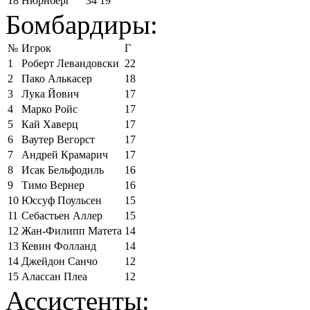
18
Нюрнберг
34
19
Бомбардиры:
№
Игрок
Г
1
Роберт Левандовски
22
2
Пако Алькасер
18
3
Лука Йович
17
4
Марко Ройс
17
5
Кай Хаверц
17
6
Ваутер Вегорст
17
7
Андрей Крамарич
17
8
Исак Бельфодиль
16
9
Тимо Вернер
16
10
Юссуф Поульсен
15
11
Себастьен Аллер
15
12
Жан-Филипп Матета
14
13
Кевин Фолланд
14
14
Джейдон Санчо
12
15
Алассан Плеа
12
Ассистенты: