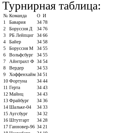
Турнирная таблица:
№
Команда
О
И
1
Бавария
34
78
2
Боруссия Д
34
76
3
РБ Лейпциг
34
66
4
Байер
34
58
5
Боруссия М
34
55
6
Вольфсбург
34
55
7
Айнтрахт Ф
34
54
8
Вердер
34
53
9
Хоффенхайм
34
51
10
Фортуна
34
44
11
Герта
34
43
12
Майнц
34
43
13
Фрайбург
34
36
14
Шальке-04
34
33
15
Аугсбург
34
32
16
Штутгарт
34
28
17
Ганновер-96
34
21