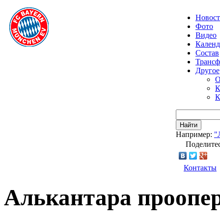
Новос
Фото
Видео
Календ
Состав
Транс
Другое
О
К
К
Найти
Например:
"
Поделитес
Контакты
Алькантара проопер