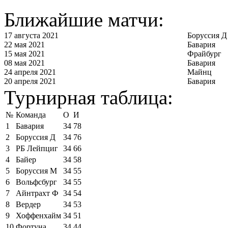
Ближайшие матчи:
17 августа 2021
Боруссия Д
22 мая 2021
Бавария
15 мая 2021
Фрайбург
08 мая 2021
Бавария
24 апреля 2021
Майнц
20 апреля 2021
Бавария
Турнирная таблица:
№
Команда
О
И
1
Бавария
34
78
2
Боруссия Д
34
76
3
РБ Лейпциг
34
66
4
Байер
34
58
5
Боруссия М
34
55
6
Вольфсбург
34
55
7
Айнтрахт Ф
34
54
8
Вердер
34
53
9
Хоффенхайм
34
51
10
Фортуна
34
44