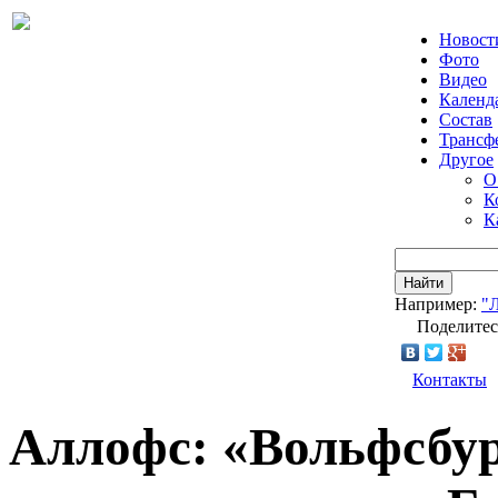
Новост
Фото
Видео
Календ
Состав
Трансф
Другое
О
К
К
Найти
Например:
"
Поделитес
Контакты
Аллофс: «Вольфсбур