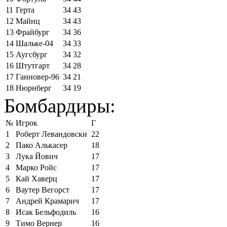
11
Герта
34
43
12
Майнц
34
43
13
Фрайбург
34
36
14
Шальке-04
34
33
15
Аугсбург
34
32
16
Штутгарт
34
28
17
Ганновер-96
34
21
18
Нюрнберг
34
19
Бомбардиры:
№
Игрок
Г
1
Роберт Левандовски
22
2
Пако Алькасер
18
3
Лука Йович
17
4
Марко Ройс
17
5
Кай Хаверц
17
6
Ваутер Вегорст
17
7
Андрей Крамарич
17
8
Исак Бельфодиль
16
9
Тимо Вернер
16