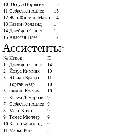
10
Юссуф Поульсен
15
11
Себастьен Аллер
15
12
Жан-Филипп Матета
14
13
Кевин Фолланд
14
14
Джейдон Санчо
12
15
Алассан Плеа
12
Ассистенты:
№
Игрок
П
1
Джейдон Санчо
14
2
Йозуа Киммих
13
3
Юлиан Брандт
11
4
Торган Азар
10
5
Филип Костич
10
6
Керем Демирбай
9
7
Себастьен Аллер
9
8
Макс Крузе
9
9
Томас Мюллер
9
10
Кевин Фолланд
9
11
Марко Ройс
8