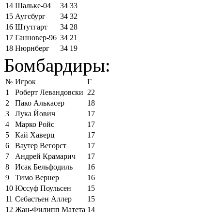
14
Шальке-04
34
33
15
Аугсбург
34
32
16
Штутгарт
34
28
17
Ганновер-96
34
21
18
Нюрнберг
34
19
Бомбардиры:
№
Игрок
Г
1
Роберт Левандовски
22
2
Пако Алькасер
18
3
Лука Йович
17
4
Марко Ройс
17
5
Кай Хаверц
17
6
Ваутер Вегорст
17
7
Андрей Крамарич
17
8
Исак Бельфодиль
16
9
Тимо Вернер
16
10
Юссуф Поульсен
15
11
Себастьен Аллер
15
12
Жан-Филипп Матета
14