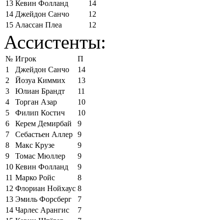
13
Кевин Фолланд
14
14
Джейдон Санчо
12
15
Алассан Плеа
12
Ассистенты:
№
Игрок
П
1
Джейдон Санчо
14
2
Йозуа Киммих
13
3
Юлиан Брандт
11
4
Торган Азар
10
5
Филип Костич
10
6
Керем Демирбай
9
7
Себастьен Аллер
9
8
Макс Крузе
9
9
Томас Мюллер
9
10
Кевин Фолланд
9
11
Марко Ройс
8
12
Флориан Нойхаус
8
13
Эмиль Форсберг
7
14
Чарлес Арангис
7