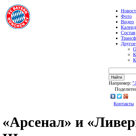
Новос
Фото
Видео
Календ
Состав
Транс
Другое
О
К
К
Найти
Например:
"
Поделитес
Контакты
«Арсенал» и «Ливерп