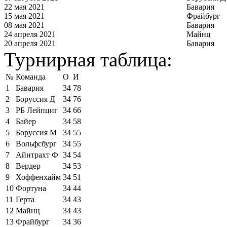
22 мая 2021
Бавария
15 мая 2021
Фрайбург
08 мая 2021
Бавария
24 апреля 2021
Майнц
20 апреля 2021
Бавария
Турнирная таблица:
№
Команда
О
И
1
Бавария
34
78
2
Боруссия Д
34
76
3
РБ Лейпциг
34
66
4
Байер
34
58
5
Боруссия М
34
55
6
Вольфсбург
34
55
7
Айнтрахт Ф
34
54
8
Вердер
34
53
9
Хоффенхайм
34
51
10
Фортуна
34
44
11
Герта
34
43
12
Майнц
34
43
13
Фрайбург
34
36