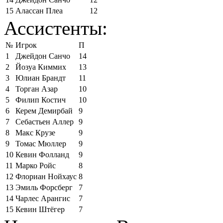
15
Алассан Плеа
12
Ассистенты:
№
Игрок
П
1
Джейдон Санчо
14
2
Йозуа Киммих
13
3
Юлиан Брандт
11
4
Торган Азар
10
5
Филип Костич
10
6
Керем Демирбай
9
7
Себастьен Аллер
9
8
Макс Крузе
9
9
Томас Мюллер
9
10
Кевин Фолланд
9
11
Марко Ройс
8
12
Флориан Нойхаус
8
13
Эмиль Форсберг
7
14
Чарлес Арангис
7
15
Кевин Штёгер
7