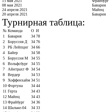
15 мая 2021
Фрайбург
08 мая 2021
Бавария
24 апреля 2021
Майнц
20 апреля 2021
Бавария
Турнирная таблица:
№
Команда
О
И
1
Бавария
34
78
2
Боруссия Д
34
76
3
РБ Лейпциг
34
66
4
Байер
34
58
5
Боруссия М
34
55
6
Вольфсбург
34
55
7
Айнтрахт Ф
34
54
8
Вердер
34
53
9
Хоффенхайм
34
51
10
Фортуна
34
44
11
Герта
34
43
12
Майнц
34
43
13
Фрайбург
34
36
14
Шальке-04
34
33