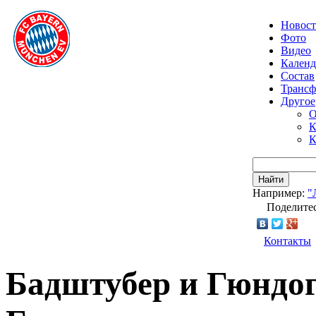
Новос
Фото
Видео
Календ
Состав
Транс
Другое
О
К
К
Найти
Например:
"
Поделитес
Контакты
Бадштубер и Гюндо