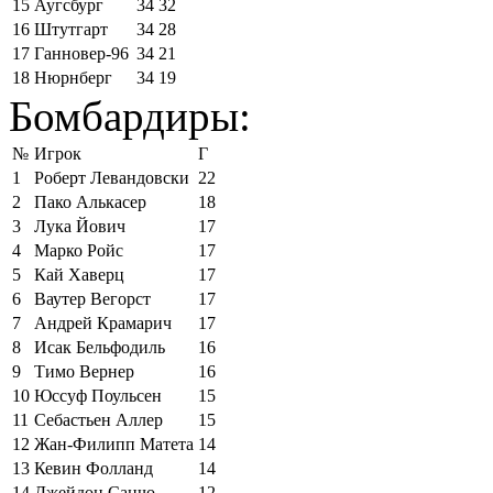
15
Аугсбург
34
32
16
Штутгарт
34
28
17
Ганновер-96
34
21
18
Нюрнберг
34
19
Бомбардиры:
№
Игрок
Г
1
Роберт Левандовски
22
2
Пако Алькасер
18
3
Лука Йович
17
4
Марко Ройс
17
5
Кай Хаверц
17
6
Ваутер Вегорст
17
7
Андрей Крамарич
17
8
Исак Бельфодиль
16
9
Тимо Вернер
16
10
Юссуф Поульсен
15
11
Себастьен Аллер
15
12
Жан-Филипп Матета
14
13
Кевин Фолланд
14
14
Джейдон Санчо
12