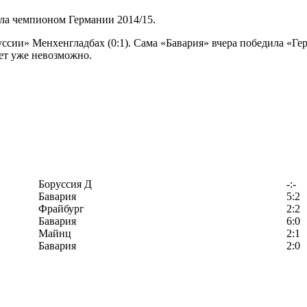
ла чемпионом Германии 2014/15.
сии» Менхенгладбах (0:1). Сама «Бавария» вчера победила «Гер
дет уже невозможно.
Боруссия Д
-:-
Бавария
5:2
Фрайбург
2:2
Бавария
6:0
Майнц
2:1
Бавария
2:0