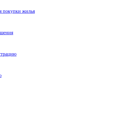
я покупки жилья
ешения
истрацию
о