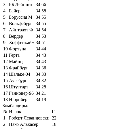
3
РБ Лейпциг
34
66
4
Байер
34
58
5
Боруссия М
34
55
6
Вольфсбург
34
55
7
Айнтрахт Ф
34
54
8
Вердер
34
53
9
Хоффенхайм
34
51
10
Фортуна
34
44
11
Герта
34
43
12
Майнц
34
43
13
Фрайбург
34
36
14
Шальке-04
34
33
15
Аугсбург
34
32
16
Штутгарт
34
28
17
Ганновер-96
34
21
18
Нюрнберг
34
19
Бомбардиры:
№
Игрок
Г
1
Роберт Левандовски
22
2
Пако Алькасер
18