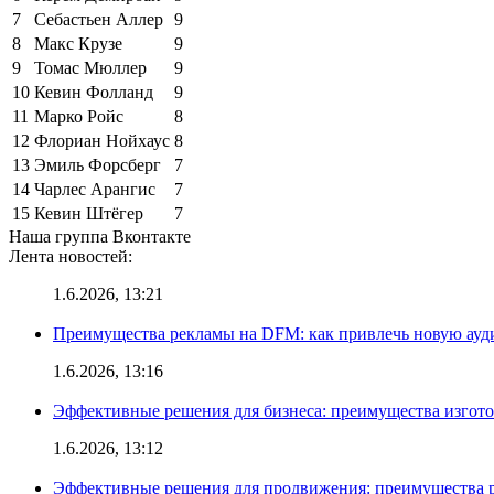
7
Себастьен Аллер
9
8
Макс Крузе
9
9
Томас Мюллер
9
10
Кевин Фолланд
9
11
Марко Ройс
8
12
Флориан Нойхаус
8
13
Эмиль Форсберг
7
14
Чарлес Арангис
7
15
Кевин Штёгер
7
Наша группа Вконтакте
Лента новостей:
1.6.2026, 13:21
Преимущества рекламы на DFM: как привлечь новую ау
1.6.2026, 13:16
Эффективные решения для бизнеса: преимущества изгот
1.6.2026, 13:12
Эффективные решения для продвижения: преимущества р