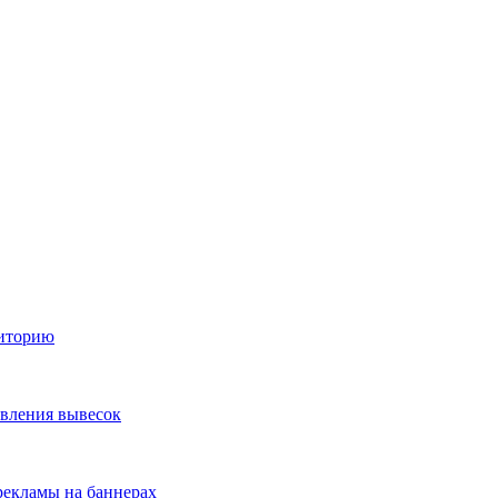
диторию
овления вывесок
екламы на баннерах