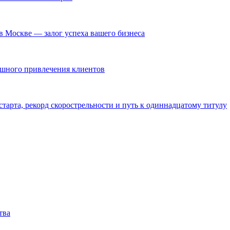
в Москве — залог успеха вашего бизнеса
ешного привлечения клиентов
тарта, рекорд скорострельности и путь к одиннадцатому титулу
тва