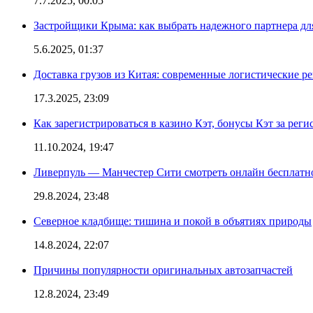
7.7.2025, 00:05
Застройщики Крыма: как выбрать надежного партнера дл
5.6.2025, 01:37
Доставка грузов из Китая: современные логистические р
17.3.2025, 23:09
Как зарегистрироваться в казино Кэт, бонусы Кэт за рег
11.10.2024, 19:47
Ливерпуль — Манчестер Сити смотреть онлайн бесплатн
29.8.2024, 23:48
Северное кладбище: тишина и покой в объятиях природы
14.8.2024, 22:07
Причины популярности оригинальных автозапчастей
12.8.2024, 23:49