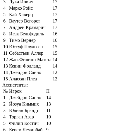
3
Лука Йович
17
4
Марко Ройс
17
5
Кай Хаверц
17
6
Ваутер Вегорст
17
7
Андрей Крамарич
17
8
Исак Бельфодиль
16
9
Тимо Вернер
16
10
Юссуф Поульсен
15
11
Себастьен Аллер
15
12
Жан-Филипп Матета
14
13
Кевин Фолланд
14
14
Джейдон Санчо
12
15
Алассан Плеа
12
Ассистенты:
№
Игрок
П
1
Джейдон Санчо
14
2
Йозуа Киммих
13
3
Юлиан Брандт
11
4
Торган Азар
10
5
Филип Костич
10
6
Керем Демирбай
9