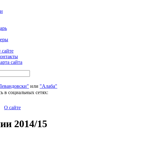
ти
арь
феры
 сайте
онтакты
арта сайта
Левандовски"
или
"Алаба"
ь в социальных сетях:
О сайте
ии 2014/15