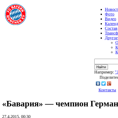
Новос
Фото
Видео
Календ
Состав
Транс
Другое
О
К
К
Найти
Например:
"
Поделитес
Контакты
«Бавария» — чемпион Герман
27.4.2015, 00:30