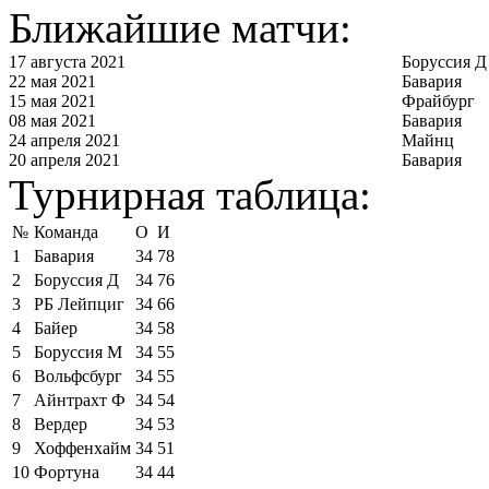
Ближайшие матчи:
17 августа 2021
Боруссия Д
22 мая 2021
Бавария
15 мая 2021
Фрайбург
08 мая 2021
Бавария
24 апреля 2021
Майнц
20 апреля 2021
Бавария
Турнирная таблица:
№
Команда
О
И
1
Бавария
34
78
2
Боруссия Д
34
76
3
РБ Лейпциг
34
66
4
Байер
34
58
5
Боруссия М
34
55
6
Вольфсбург
34
55
7
Айнтрахт Ф
34
54
8
Вердер
34
53
9
Хоффенхайм
34
51
10
Фортуна
34
44