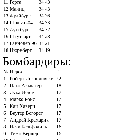
11
Герта
34
43
12
Майнц
34
43
13
Фрайбург
34
36
14
Шальке-04
34
33
15
Аугсбург
34
32
16
Штутгарт
34
28
17
Ганновер-96
34
21
18
Нюрнберг
34
19
Бомбардиры:
№
Игрок
Г
1
Роберт Левандовски
22
2
Пако Алькасер
18
3
Лука Йович
17
4
Марко Ройс
17
5
Кай Хаверц
17
6
Ваутер Вегорст
17
7
Андрей Крамарич
17
8
Исак Бельфодиль
16
9
Тимо Вернер
16