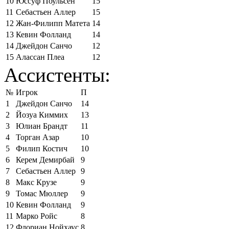
10
Юссуф Поульсен
15
11
Себастьен Аллер
15
12
Жан-Филипп Матета
14
13
Кевин Фолланд
14
14
Джейдон Санчо
12
15
Алассан Плеа
12
Ассистенты:
№
Игрок
П
1
Джейдон Санчо
14
2
Йозуа Киммих
13
3
Юлиан Брандт
11
4
Торган Азар
10
5
Филип Костич
10
6
Керем Демирбай
9
7
Себастьен Аллер
9
8
Макс Крузе
9
9
Томас Мюллер
9
10
Кевин Фолланд
9
11
Марко Ройс
8
12
Флориан Нойхаус
8