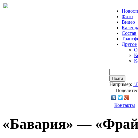
Новост
Фото
Видео
Календ
Состав
Трансф
Другое
О
К
К
Найти
Например:
"
Поделитес
Контакты
«Бавария» — «Фрайб