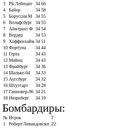
3
РБ Лейпциг
34
66
4
Байер
34
58
5
Боруссия М
34
55
6
Вольфсбург
34
55
7
Айнтрахт Ф
34
54
8
Вердер
34
53
9
Хоффенхайм
34
51
10
Фортуна
34
44
11
Герта
34
43
12
Майнц
34
43
13
Фрайбург
34
36
14
Шальке-04
34
33
15
Аугсбург
34
32
16
Штутгарт
34
28
17
Ганновер-96
34
21
18
Нюрнберг
34
19
Бомбардиры:
№
Игрок
Г
1
Роберт Левандовски
22