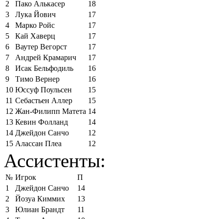
2
Пако Алькасер
18
3
Лука Йович
17
4
Марко Ройс
17
5
Кай Хаверц
17
6
Ваутер Вегорст
17
7
Андрей Крамарич
17
8
Исак Бельфодиль
16
9
Тимо Вернер
16
10
Юссуф Поульсен
15
11
Себастьен Аллер
15
12
Жан-Филипп Матета
14
13
Кевин Фолланд
14
14
Джейдон Санчо
12
15
Алассан Плеа
12
Ассистенты:
№
Игрок
П
1
Джейдон Санчо
14
2
Йозуа Киммих
13
3
Юлиан Брандт
11