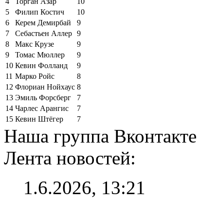
4
Торган Азар
10
5
Филип Костич
10
6
Керем Демирбай
9
7
Себастьен Аллер
9
8
Макс Крузе
9
9
Томас Мюллер
9
10
Кевин Фолланд
9
11
Марко Ройс
8
12
Флориан Нойхаус
8
13
Эмиль Форсберг
7
14
Чарлес Арангис
7
15
Кевин Штёгер
7
Наша группа Вконтакте
Лента новостей:
1.6.2026, 13:21