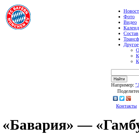
Новос
Фото
Видео
Календ
Состав
Транс
Другое
О
К
К
Найти
Например:
"
Поделитес
Контакты
«Бавария» — «Гамбу