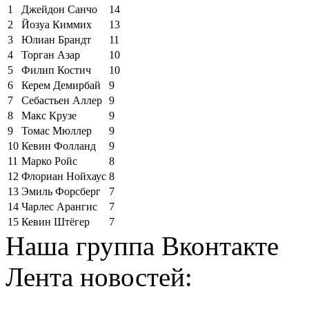
1
Джейдон Санчо
14
2
Йозуа Киммих
13
3
Юлиан Брандт
11
4
Торган Азар
10
5
Филип Костич
10
6
Керем Демирбай
9
7
Себастьен Аллер
9
8
Макс Крузе
9
9
Томас Мюллер
9
10
Кевин Фолланд
9
11
Марко Ройс
8
12
Флориан Нойхаус
8
13
Эмиль Форсберг
7
14
Чарлес Арангис
7
15
Кевин Штёгер
7
Наша группа Вконтакте
Лента новостей: