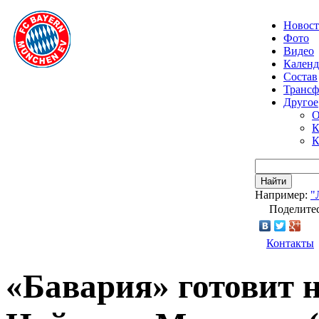
Новос
Фото
Видео
Календ
Состав
Транс
Другое
О
К
К
Найти
Например:
"
Поделитес
Контакты
«Бавария» готовит 