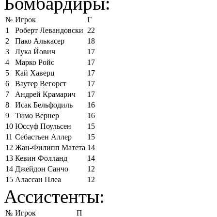
Бомбардиры:
№
Игрок
Г
1
Роберт Левандовски
22
2
Пако Алькасер
18
3
Лука Йович
17
4
Марко Ройс
17
5
Кай Хаверц
17
6
Ваутер Вегорст
17
7
Андрей Крамарич
17
8
Исак Бельфодиль
16
9
Тимо Вернер
16
10
Юссуф Поульсен
15
11
Себастьен Аллер
15
12
Жан-Филипп Матета
14
13
Кевин Фолланд
14
14
Джейдон Санчо
12
15
Алассан Плеа
12
Ассистенты:
№
Игрок
П