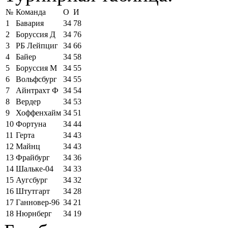
№
Команда
О
И
1
Бавария
34
78
2
Боруссия Д
34
76
3
РБ Лейпциг
34
66
4
Байер
34
58
5
Боруссия М
34
55
6
Вольфсбург
34
55
7
Айнтрахт Ф
34
54
8
Вердер
34
53
9
Хоффенхайм
34
51
10
Фортуна
34
44
11
Герта
34
43
12
Майнц
34
43
13
Фрайбург
34
36
14
Шальке-04
34
33
15
Аугсбург
34
32
16
Штутгарт
34
28
17
Ганновер-96
34
21
18
Нюрнберг
34
19