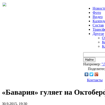
Новост
Фото
Видео
Календ
Состав
Трансф
Другое
О
К
К
Найти
Например:
"
Поделитес
Контакты
«Бавария» гуляет на Октобер
30.9.2015, 19:30