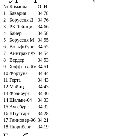
№
Команда
О
И
1
Бавария
34
78
2
Боруссия Д
34
76
3
РБ Лейпциг
34
66
4
Байер
34
58
5
Боруссия М
34
55
6
Вольфсбург
34
55
7
Айнтрахт Ф
34
54
8
Вердер
34
53
9
Хоффенхайм
34
51
10
Фортуна
34
44
11
Герта
34
43
12
Майнц
34
43
13
Фрайбург
34
36
14
Шальке-04
34
33
15
Аугсбург
34
32
16
Штутгарт
34
28
17
Ганновер-96
34
21
18
Нюрнберг
34
19