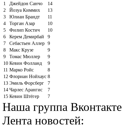
1
Джейдон Санчо
14
2
Йозуа Киммих
13
3
Юлиан Брандт
11
4
Торган Азар
10
5
Филип Костич
10
6
Керем Демирбай
9
7
Себастьен Аллер
9
8
Макс Крузе
9
9
Томас Мюллер
9
10
Кевин Фолланд
9
11
Марко Ройс
8
12
Флориан Нойхаус
8
13
Эмиль Форсберг
7
14
Чарлес Арангис
7
15
Кевин Штёгер
7
Наша группа Вконтакте
Лента новостей: