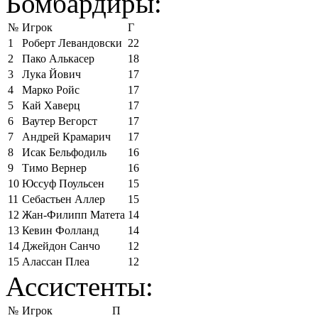
Бомбардиры:
№
Игрок
Г
1
Роберт Левандовски
22
2
Пако Алькасер
18
3
Лука Йович
17
4
Марко Ройс
17
5
Кай Хаверц
17
6
Ваутер Вегорст
17
7
Андрей Крамарич
17
8
Исак Бельфодиль
16
9
Тимо Вернер
16
10
Юссуф Поульсен
15
11
Себастьен Аллер
15
12
Жан-Филипп Матета
14
13
Кевин Фолланд
14
14
Джейдон Санчо
12
15
Алассан Плеа
12
Ассистенты:
№
Игрок
П