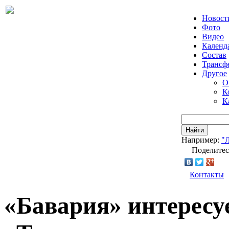
Новост
Фото
Видео
Календ
Состав
Трансф
Другое
О
К
К
Найти
Например:
"
Поделитес
Контакты
«Бавария» интересу