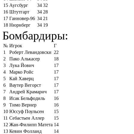
15
Аугсбург
34
32
16
Штутгарт
34
28
17
Ганновер-96
34
21
18
Нюрнберг
34
19
Бомбардиры:
№
Игрок
Г
1
Роберт Левандовски
22
2
Пако Алькасер
18
3
Лука Йович
17
4
Марко Ройс
17
5
Кай Хаверц
17
6
Ваутер Вегорст
17
7
Андрей Крамарич
17
8
Исак Бельфодиль
16
9
Тимо Вернер
16
10
Юссуф Поульсен
15
11
Себастьен Аллер
15
12
Жан-Филипп Матета
14
13
Кевин Фолланд
14