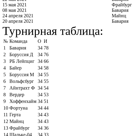
15 мая 2021
Фрайбург
08 мая 2021
Бавария
24 апреля 2021
Майнц
20 апреля 2021
Бавария
Турнирная таблица:
№
Команда
О
И
1
Бавария
34
78
2
Боруссия Д
34
76
3
РБ Лейпциг
34
66
4
Байер
34
58
5
Боруссия М
34
55
6
Вольфсбург
34
55
7
Айнтрахт Ф
34
54
8
Вердер
34
53
9
Хоффенхайм
34
51
10
Фортуна
34
44
11
Герта
34
43
12
Майнц
34
43
13
Фрайбург
34
36
14
Шальке-04
34
33