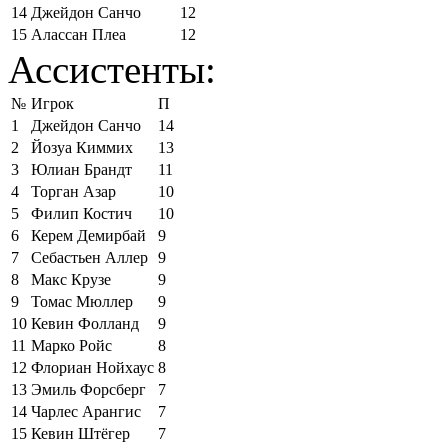
14
Джейдон Санчо
12
15
Алассан Плеа
12
Ассистенты:
№
Игрок
П
1
Джейдон Санчо
14
2
Йозуа Киммих
13
3
Юлиан Брандт
11
4
Торган Азар
10
5
Филип Костич
10
6
Керем Демирбай
9
7
Себастьен Аллер
9
8
Макс Крузе
9
9
Томас Мюллер
9
10
Кевин Фолланд
9
11
Марко Ройс
8
12
Флориан Нойхаус
8
13
Эмиль Форсберг
7
14
Чарлес Арангис
7
15
Кевин Штёгер
7