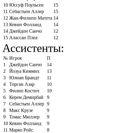
10
Юссуф Поульсен
15
11
Себастьен Аллер
15
12
Жан-Филипп Матета
14
13
Кевин Фолланд
14
14
Джейдон Санчо
12
15
Алассан Плеа
12
Ассистенты:
№
Игрок
П
1
Джейдон Санчо
14
2
Йозуа Киммих
13
3
Юлиан Брандт
11
4
Торган Азар
10
5
Филип Костич
10
6
Керем Демирбай
9
7
Себастьен Аллер
9
8
Макс Крузе
9
9
Томас Мюллер
9
10
Кевин Фолланд
9
11
Марко Ройс
8