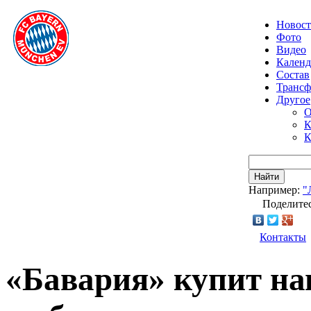
Новос
Фото
Видео
Календ
Состав
Транс
Другое
О
К
К
Найти
Например:
"
Поделитес
Контакты
«Бавария» купит на