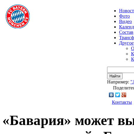
Новос
Фото
Видео
Календ
Состав
Транс
Другое
О
К
К
Найти
Например:
"
Поделитес
Контакты
«Бавария» может вы