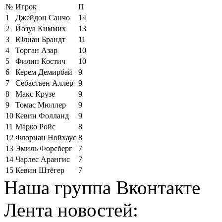
№
Игрок
П
1
Джейдон Санчо
14
2
Йозуа Киммих
13
3
Юлиан Брандт
11
4
Торган Азар
10
5
Филип Костич
10
6
Керем Демирбай
9
7
Себастьен Аллер
9
8
Макс Крузе
9
9
Томас Мюллер
9
10
Кевин Фолланд
9
11
Марко Ройс
8
12
Флориан Нойхаус
8
13
Эмиль Форсберг
7
14
Чарлес Арангис
7
15
Кевин Штёгер
7
Наша группа Вконтакте
Лента новостей: