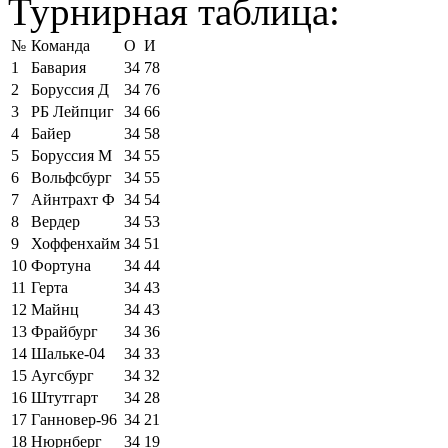
Турнирная таблица:
№
Команда
О
И
1
Бавария
34
78
2
Боруссия Д
34
76
3
РБ Лейпциг
34
66
4
Байер
34
58
5
Боруссия М
34
55
6
Вольфсбург
34
55
7
Айнтрахт Ф
34
54
8
Вердер
34
53
9
Хоффенхайм
34
51
10
Фортуна
34
44
11
Герта
34
43
12
Майнц
34
43
13
Фрайбург
34
36
14
Шальке-04
34
33
15
Аугсбург
34
32
16
Штутгарт
34
28
17
Ганновер-96
34
21
18
Нюрнберг
34
19