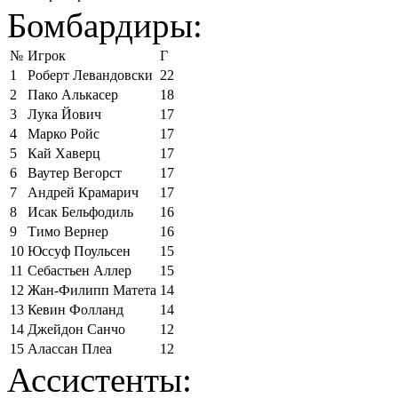
Бомбардиры:
№
Игрок
Г
1
Роберт Левандовски
22
2
Пако Алькасер
18
3
Лука Йович
17
4
Марко Ройс
17
5
Кай Хаверц
17
6
Ваутер Вегорст
17
7
Андрей Крамарич
17
8
Исак Бельфодиль
16
9
Тимо Вернер
16
10
Юссуф Поульсен
15
11
Себастьен Аллер
15
12
Жан-Филипп Матета
14
13
Кевин Фолланд
14
14
Джейдон Санчо
12
15
Алассан Плеа
12
Ассистенты: