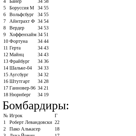
4
Байер
34
58
5
Боруссия М
34
55
6
Вольфсбург
34
55
7
Айнтрахт Ф
34
54
8
Вердер
34
53
9
Хоффенхайм
34
51
10
Фортуна
34
44
11
Герта
34
43
12
Майнц
34
43
13
Фрайбург
34
36
14
Шальке-04
34
33
15
Аугсбург
34
32
16
Штутгарт
34
28
17
Ганновер-96
34
21
18
Нюрнберг
34
19
Бомбардиры:
№
Игрок
Г
1
Роберт Левандовски
22
2
Пако Алькасер
18
3
Лука Йович
17