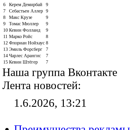
6
Керем Демирбай
9
7
Себастьен Аллер
9
8
Макс Крузе
9
9
Томас Мюллер
9
10
Кевин Фолланд
9
11
Марко Ройс
8
12
Флориан Нойхаус
8
13
Эмиль Форсберг
7
14
Чарлес Арангис
7
15
Кевин Штёгер
7
Наша группа Вконтакте
Лента новостей:
1.6.2026, 13:21
Преимущества рекламы