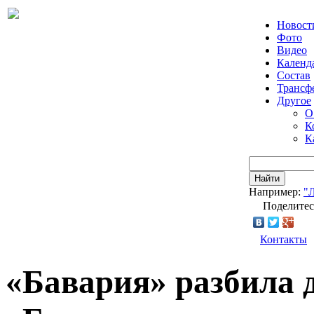
Новост
Фото
Видео
Календ
Состав
Трансф
Другое
О
К
К
Найти
Например:
"
Поделитес
Контакты
«Бавария» разбила