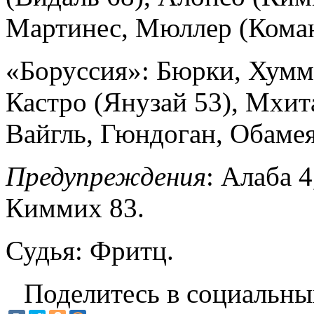
Мартинес, Мюллер (Коман
«Боруссия»: Бюрки, Хумм
Кастро (Янузай 53), Мхита
Вайгль, Гюндоган, Обамея
Предупреждения
: Алаба 4
Киммих 83.
Судья: Фритц.
Поделитесь в социальны