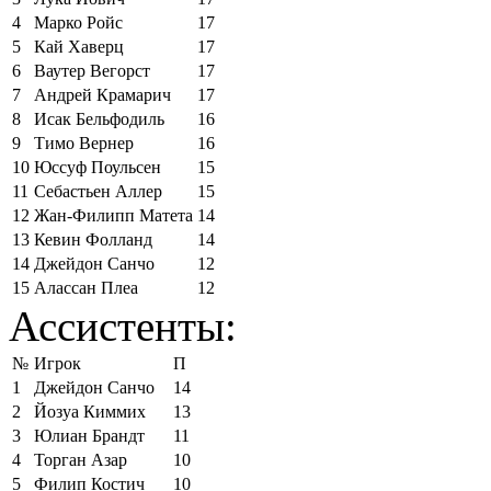
4
Марко Ройс
17
5
Кай Хаверц
17
6
Ваутер Вегорст
17
7
Андрей Крамарич
17
8
Исак Бельфодиль
16
9
Тимо Вернер
16
10
Юссуф Поульсен
15
11
Себастьен Аллер
15
12
Жан-Филипп Матета
14
13
Кевин Фолланд
14
14
Джейдон Санчо
12
15
Алассан Плеа
12
Ассистенты:
№
Игрок
П
1
Джейдон Санчо
14
2
Йозуа Киммих
13
3
Юлиан Брандт
11
4
Торган Азар
10
5
Филип Костич
10