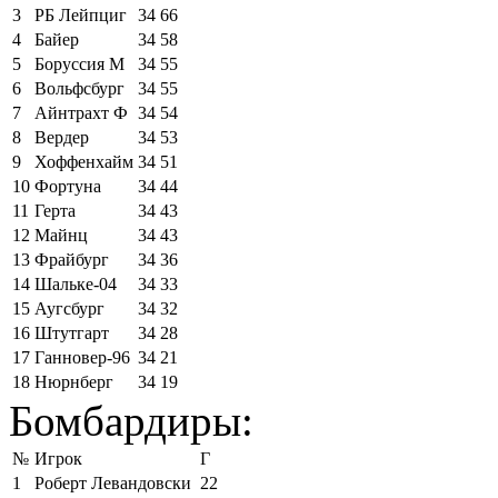
3
РБ Лейпциг
34
66
4
Байер
34
58
5
Боруссия М
34
55
6
Вольфсбург
34
55
7
Айнтрахт Ф
34
54
8
Вердер
34
53
9
Хоффенхайм
34
51
10
Фортуна
34
44
11
Герта
34
43
12
Майнц
34
43
13
Фрайбург
34
36
14
Шальке-04
34
33
15
Аугсбург
34
32
16
Штутгарт
34
28
17
Ганновер-96
34
21
18
Нюрнберг
34
19
Бомбардиры:
№
Игрок
Г
1
Роберт Левандовски
22