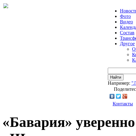
Новост
Фото
Видео
Календ
Состав
Трансф
Другое
О
К
К
Найти
Например:
"
Поделитес
Контакты
«Бавария» уверенно