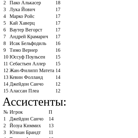
2
Пако Алькасер
18
3
Лука Йович
17
4
Марко Ройс
17
5
Кай Хаверц
17
6
Ваутер Вегорст
17
7
Андрей Крамарич
17
8
Исак Бельфодиль
16
9
Тимо Вернер
16
10
Юссуф Поульсен
15
11
Себастьен Аллер
15
12
Жан-Филипп Матета
14
13
Кевин Фолланд
14
14
Джейдон Санчо
12
15
Алассан Плеа
12
Ассистенты:
№
Игрок
П
1
Джейдон Санчо
14
2
Йозуа Киммих
13
3
Юлиан Брандт
11