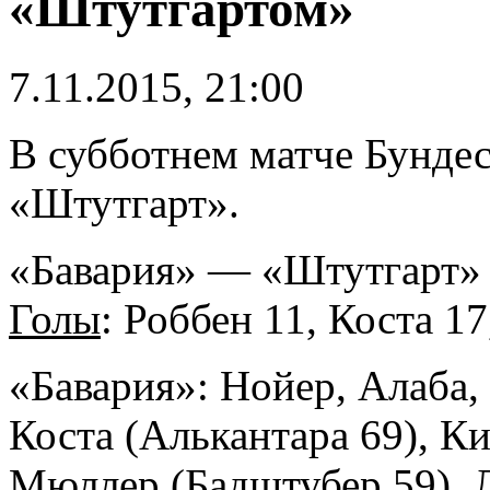
«Штутгартом»
7.11.2015, 21:00
В субботнем матче Бунде
«Штутгарт».
«Бавария» — «Штутгарт» 
Голы
: Роббен 11, Коста 1
«Бавария»: Нойер, Алаба, 
Коста (Алькантара 69), К
Мюллер (Бадштубер 59), 