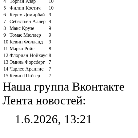
4
Торган Азар
10
5
Филип Костич
10
6
Керем Демирбай
9
7
Себастьен Аллер
9
8
Макс Крузе
9
9
Томас Мюллер
9
10
Кевин Фолланд
9
11
Марко Ройс
8
12
Флориан Нойхаус
8
13
Эмиль Форсберг
7
14
Чарлес Арангис
7
15
Кевин Штёгер
7
Наша группа Вконтакте
Лента новостей:
1.6.2026, 13:21