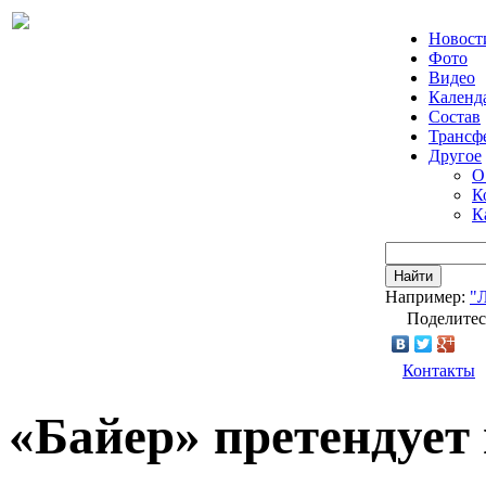
Новост
Фото
Видео
Календ
Состав
Трансф
Другое
О
К
К
Найти
Например:
"
Поделитес
Контакты
«Байер» претендует