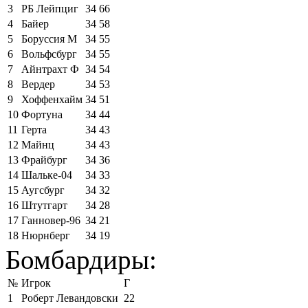
3
РБ Лейпциг
34
66
4
Байер
34
58
5
Боруссия М
34
55
6
Вольфсбург
34
55
7
Айнтрахт Ф
34
54
8
Вердер
34
53
9
Хоффенхайм
34
51
10
Фортуна
34
44
11
Герта
34
43
12
Майнц
34
43
13
Фрайбург
34
36
14
Шальке-04
34
33
15
Аугсбург
34
32
16
Штутгарт
34
28
17
Ганновер-96
34
21
18
Нюрнберг
34
19
Бомбардиры:
№
Игрок
Г
1
Роберт Левандовски
22