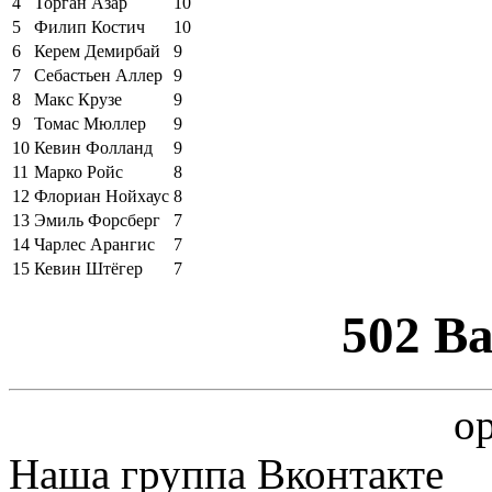
4
Торган Азар
10
5
Филип Костич
10
6
Керем Демирбай
9
7
Себастьен Аллер
9
8
Макс Крузе
9
9
Томас Мюллер
9
10
Кевин Фолланд
9
11
Марко Ройс
8
12
Флориан Нойхаус
8
13
Эмиль Форсберг
7
14
Чарлес Арангис
7
15
Кевин Штёгер
7
502 B
op
Наша группа Вконтакте