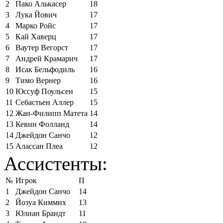
2
Пако Алькасер
18
3
Лука Йович
17
4
Марко Ройс
17
5
Кай Хаверц
17
6
Ваутер Вегорст
17
7
Андрей Крамарич
17
8
Исак Бельфодиль
16
9
Тимо Вернер
16
10
Юссуф Поульсен
15
11
Себастьен Аллер
15
12
Жан-Филипп Матета
14
13
Кевин Фолланд
14
14
Джейдон Санчо
12
15
Алассан Плеа
12
Ассистенты:
№
Игрок
П
1
Джейдон Санчо
14
2
Йозуа Киммих
13
3
Юлиан Брандт
11