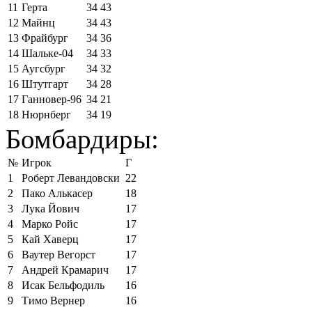
11
Герта
34
43
12
Майнц
34
43
13
Фрайбург
34
36
14
Шальке-04
34
33
15
Аугсбург
34
32
16
Штутгарт
34
28
17
Ганновер-96
34
21
18
Нюрнберг
34
19
Бомбардиры:
№
Игрок
Г
1
Роберт Левандовски
22
2
Пако Алькасер
18
3
Лука Йович
17
4
Марко Ройс
17
5
Кай Хаверц
17
6
Ваутер Вегорст
17
7
Андрей Крамарич
17
8
Исак Бельфодиль
16
9
Тимо Вернер
16