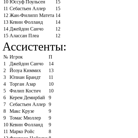
10
Юссуф Поульсен
15
11
Себастьен Аллер
15
12
Жан-Филипп Матета
14
13
Кевин Фолланд
14
14
Джейдон Санчо
12
15
Алассан Плеа
12
Ассистенты:
№
Игрок
П
1
Джейдон Санчо
14
2
Йозуа Киммих
13
3
Юлиан Брандт
11
4
Торган Азар
10
5
Филип Костич
10
6
Керем Демирбай
9
7
Себастьен Аллер
9
8
Макс Крузе
9
9
Томас Мюллер
9
10
Кевин Фолланд
9
11
Марко Ройс
8