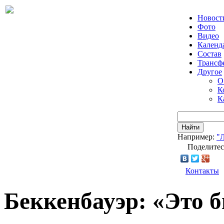
Новост
Фото
Видео
Календ
Состав
Трансф
Другое
О
К
К
Найти
Например:
"
Поделитес
Контакты
Беккенбауэр: «Это 