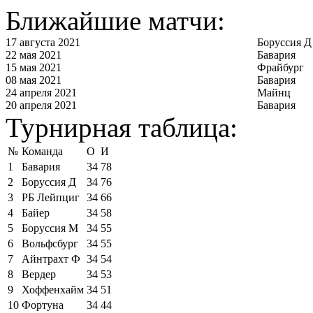
Ближайшие матчи:
17 августа 2021
Боруссия Д
22 мая 2021
Бавария
15 мая 2021
Фрайбург
08 мая 2021
Бавария
24 апреля 2021
Майнц
20 апреля 2021
Бавария
Турнирная таблица:
№
Команда
О
И
1
Бавария
34
78
2
Боруссия Д
34
76
3
РБ Лейпциг
34
66
4
Байер
34
58
5
Боруссия М
34
55
6
Вольфсбург
34
55
7
Айнтрахт Ф
34
54
8
Вердер
34
53
9
Хоффенхайм
34
51
10
Фортуна
34
44