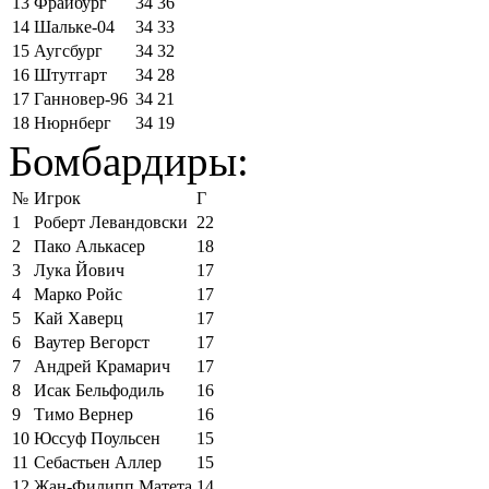
13
Фрайбург
34
36
14
Шальке-04
34
33
15
Аугсбург
34
32
16
Штутгарт
34
28
17
Ганновер-96
34
21
18
Нюрнберг
34
19
Бомбардиры:
№
Игрок
Г
1
Роберт Левандовски
22
2
Пако Алькасер
18
3
Лука Йович
17
4
Марко Ройс
17
5
Кай Хаверц
17
6
Ваутер Вегорст
17
7
Андрей Крамарич
17
8
Исак Бельфодиль
16
9
Тимо Вернер
16
10
Юссуф Поульсен
15
11
Себастьен Аллер
15
12
Жан-Филипп Матета
14