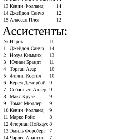
13
Кевин Фолланд
14
14
Джейдон Санчо
12
15
Алассан Плеа
12
Ассистенты:
№
Игрок
П
1
Джейдон Санчо
14
2
Йозуа Киммих
13
3
Юлиан Брандт
11
4
Торган Азар
10
5
Филип Костич
10
6
Керем Демирбай
9
7
Себастьен Аллер
9
8
Макс Крузе
9
9
Томас Мюллер
9
10
Кевин Фолланд
9
11
Марко Ройс
8
12
Флориан Нойхаус
8
13
Эмиль Форсберг
7
14
Чарлес Арангис
7