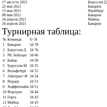
17 августа 2021
Боруссия Д
22 мая 2021
Бавария
15 мая 2021
Фрайбург
08 мая 2021
Бавария
24 апреля 2021
Майнц
20 апреля 2021
Бавария
Турнирная таблица:
№
Команда
О
И
1
Бавария
34
78
2
Боруссия Д
34
76
3
РБ Лейпциг
34
66
4
Байер
34
58
5
Боруссия М
34
55
6
Вольфсбург
34
55
7
Айнтрахт Ф
34
54
8
Вердер
34
53
9
Хоффенхайм
34
51
10
Фортуна
34
44
11
Герта
34
43
12
Майнц
34
43