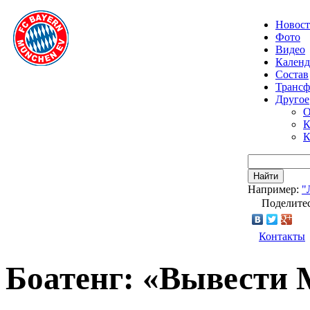
Новос
Фото
Видео
Календ
Состав
Транс
Другое
О
К
К
Найти
Например:
"
Поделитес
Контакты
Боатенг: «Вывести М