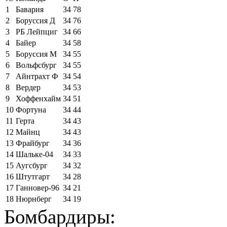
1
Бавария
34
78
2
Боруссия Д
34
76
3
РБ Лейпциг
34
66
4
Байер
34
58
5
Боруссия М
34
55
6
Вольфсбург
34
55
7
Айнтрахт Ф
34
54
8
Вердер
34
53
9
Хоффенхайм
34
51
10
Фортуна
34
44
11
Герта
34
43
12
Майнц
34
43
13
Фрайбург
34
36
14
Шальке-04
34
33
15
Аугсбург
34
32
16
Штутгарт
34
28
17
Ганновер-96
34
21
18
Нюрнберг
34
19
Бомбардиры: