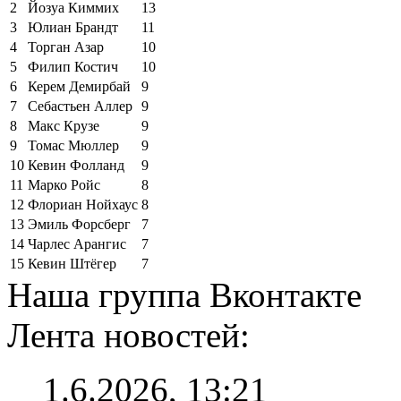
2
Йозуа Киммих
13
3
Юлиан Брандт
11
4
Торган Азар
10
5
Филип Костич
10
6
Керем Демирбай
9
7
Себастьен Аллер
9
8
Макс Крузе
9
9
Томас Мюллер
9
10
Кевин Фолланд
9
11
Марко Ройс
8
12
Флориан Нойхаус
8
13
Эмиль Форсберг
7
14
Чарлес Арангис
7
15
Кевин Штёгер
7
Наша группа Вконтакте
Лента новостей:
1.6.2026, 13:21