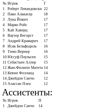
№
Игрок
Г
1
Роберт Левандовски
22
2
Пако Алькасер
18
3
Лука Йович
17
4
Марко Ройс
17
5
Кай Хаверц
17
6
Ваутер Вегорст
17
7
Андрей Крамарич
17
8
Исак Бельфодиль
16
9
Тимо Вернер
16
10
Юссуф Поульсен
15
11
Себастьен Аллер
15
12
Жан-Филипп Матета
14
13
Кевин Фолланд
14
14
Джейдон Санчо
12
15
Алассан Плеа
12
Ассистенты:
№
Игрок
П
1
Джейдон Санчо
14