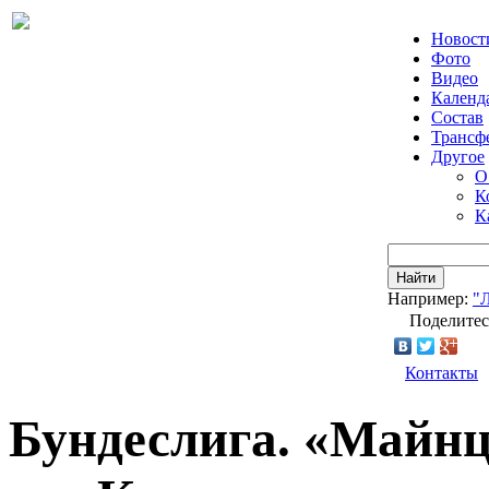
Новост
Фото
Видео
Календ
Состав
Трансф
Другое
О
К
К
Найти
Например:
"
Поделитес
Контакты
Бундеслига. «Майнц