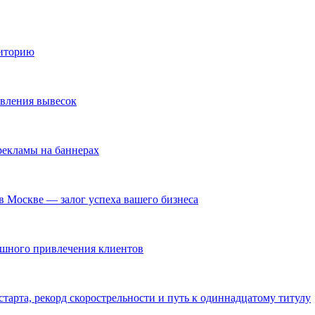
диторию
овления вывесок
екламы на баннерах
в Москве — залог успеха вашего бизнеса
ешного привлечения клиентов
тарта, рекорд скорострельности и путь к одиннадцатому титулу