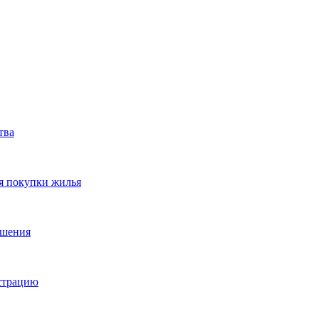
тва
я покупки жилья
ешения
истрацию