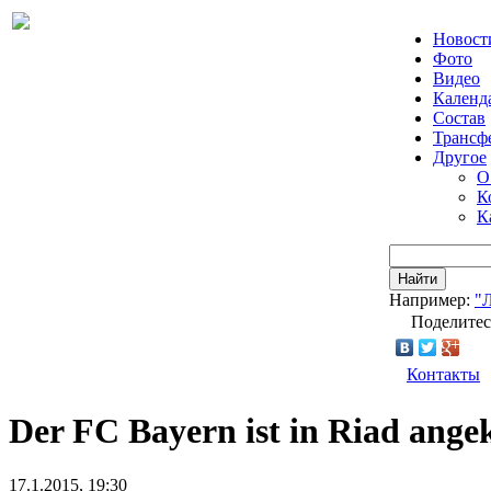
Новост
Фото
Видео
Календ
Состав
Трансф
Другое
О
К
К
Найти
Например:
"
Поделитес
Контакты
Der FC Bayern ist in Riad an
17.1.2015, 19:30