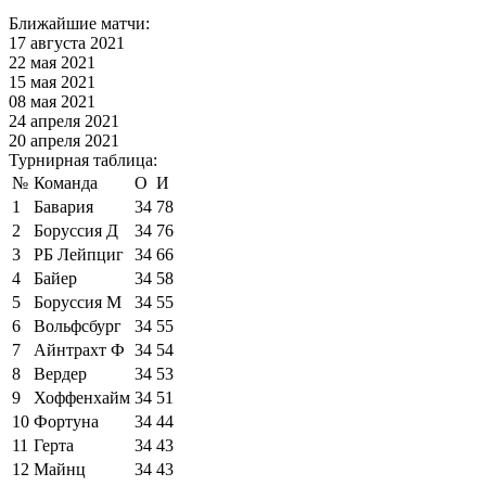
Ближайшие матчи:
17 августа 2021
22 мая 2021
15 мая 2021
08 мая 2021
24 апреля 2021
20 апреля 2021
Турнирная таблица:
№
Команда
О
И
1
Бавария
34
78
2
Боруссия Д
34
76
3
РБ Лейпциг
34
66
4
Байер
34
58
5
Боруссия М
34
55
6
Вольфсбург
34
55
7
Айнтрахт Ф
34
54
8
Вердер
34
53
9
Хоффенхайм
34
51
10
Фортуна
34
44
11
Герта
34
43
12
Майнц
34
43