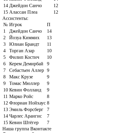
14
Джейдон Санчо
12
15
Алассан Плеа
12
Ассистенты:
№
Игрок
П
1
Джейдон Санчо
14
2
Йозуа Киммих
13
3
Юлиан Брандт
11
4
Торган Азар
10
5
Филип Костич
10
6
Керем Демирбай
9
7
Себастьен Аллер
9
8
Макс Крузе
9
9
Томас Мюллер
9
10
Кевин Фолланд
9
11
Марко Ройс
8
12
Флориан Нойхаус
8
13
Эмиль Форсберг
7
14
Чарлес Арангис
7
15
Кевин Штёгер
7
Наша группа Вконтакте