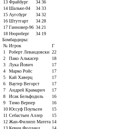
13
Фрайбург
34
36
14
Шальке-04
34
33
15
Аугсбург
34
32
16
Штутгарт
34
28
17
Ганновер-96
34
21
18
Нюрнберг
34
19
Бомбардиры:
№
Игрок
Г
1
Роберт Левандовски
22
2
Пако Алькасер
18
3
Лука Йович
17
4
Марко Ройс
17
5
Кай Хаверц
17
6
Ваутер Вегорст
17
7
Андрей Крамарич
17
8
Исак Бельфодиль
16
9
Тимо Вернер
16
10
Юссуф Поульсен
15
11
Себастьен Аллер
15
12
Жан-Филипп Матета
14
13
Кевин Фолланд
14