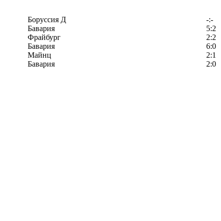
Боруссия Д
-:-
Бавария
5:2
Фрайбург
2:2
Бавария
6:0
Майнц
2:1
Бавария
2:0