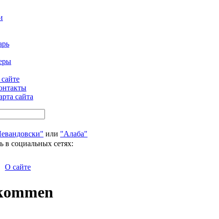
и
арь
еры
 сайте
онтакты
арта сайта
Левандовски"
или
"Алаба"
ь в социальных сетях:
О сайте
gekommen