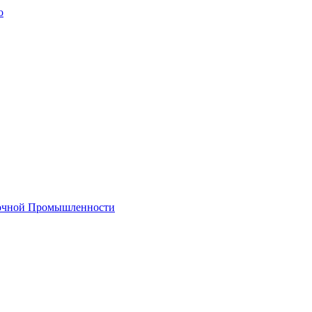
о
лочной Промышленности