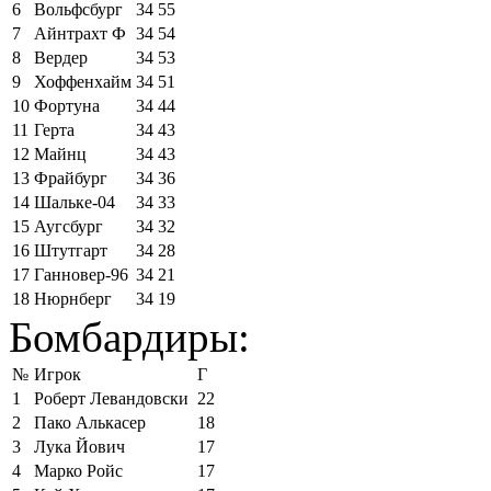
6
Вольфсбург
34
55
7
Айнтрахт Ф
34
54
8
Вердер
34
53
9
Хоффенхайм
34
51
10
Фортуна
34
44
11
Герта
34
43
12
Майнц
34
43
13
Фрайбург
34
36
14
Шальке-04
34
33
15
Аугсбург
34
32
16
Штутгарт
34
28
17
Ганновер-96
34
21
18
Нюрнберг
34
19
Бомбардиры:
№
Игрок
Г
1
Роберт Левандовски
22
2
Пако Алькасер
18
3
Лука Йович
17
4
Марко Ройс
17