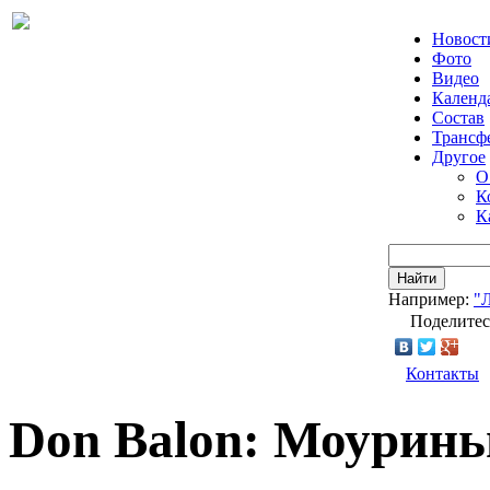
Новост
Фото
Видео
Календ
Состав
Трансф
Другое
О
К
К
Найти
Например:
"
Поделитес
Контакты
Don Balon: Моуринь