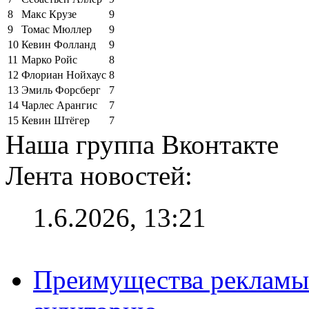
8
Макс Крузе
9
9
Томас Мюллер
9
10
Кевин Фолланд
9
11
Марко Ройс
8
12
Флориан Нойхаус
8
13
Эмиль Форсберг
7
14
Чарлес Арангис
7
15
Кевин Штёгер
7
Наша группа Вконтакте
Лента новостей:
1.6.2026, 13:21
Преимущества рекламы