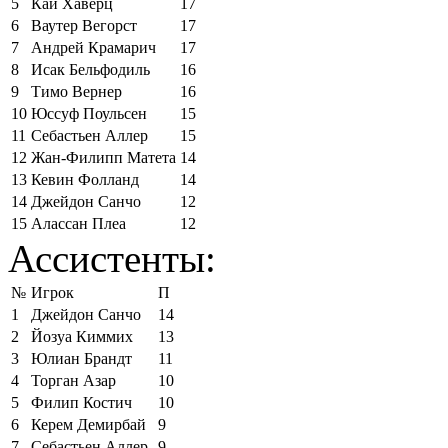
5
Кай Хаверц
17
6
Ваутер Вегорст
17
7
Андрей Крамарич
17
8
Исак Бельфодиль
16
9
Тимо Вернер
16
10
Юссуф Поульсен
15
11
Себастьен Аллер
15
12
Жан-Филипп Матета
14
13
Кевин Фолланд
14
14
Джейдон Санчо
12
15
Алассан Плеа
12
Ассистенты:
№
Игрок
П
1
Джейдон Санчо
14
2
Йозуа Киммих
13
3
Юлиан Брандт
11
4
Торган Азар
10
5
Филип Костич
10
6
Керем Демирбай
9
7
Себастьен Аллер
9