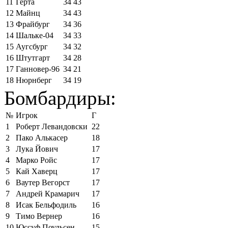
11
Герта
34
43
12
Майнц
34
43
13
Фрайбург
34
36
14
Шальке-04
34
33
15
Аугсбург
34
32
16
Штутгарт
34
28
17
Ганновер-96
34
21
18
Нюрнберг
34
19
Бомбардиры:
№
Игрок
Г
1
Роберт Левандовски
22
2
Пако Алькасер
18
3
Лука Йович
17
4
Марко Ройс
17
5
Кай Хаверц
17
6
Ваутер Вегорст
17
7
Андрей Крамарич
17
8
Исак Бельфодиль
16
9
Тимо Вернер
16
10
Юссуф Поульсен
15