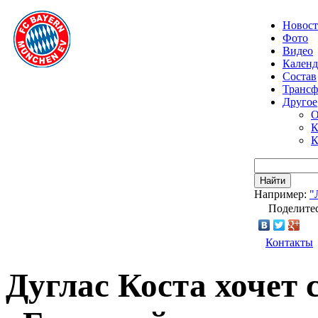
Новос
Фото
Видео
Календ
Состав
Транс
Другое
О
К
К
Найти
Например:
"
Поделитес
Контакты
Дуглас Коста хочет 