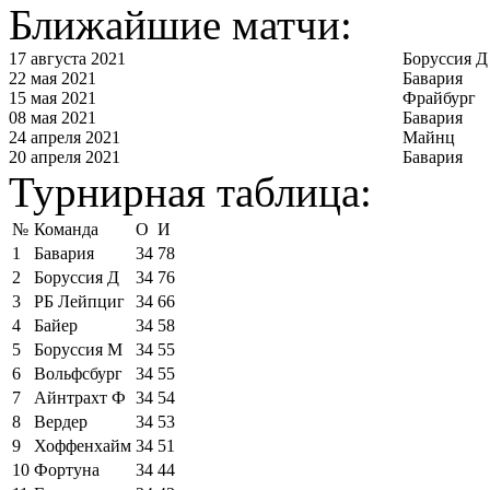
Ближайшие матчи:
17 августа 2021
Боруссия Д
22 мая 2021
Бавария
15 мая 2021
Фрайбург
08 мая 2021
Бавария
24 апреля 2021
Майнц
20 апреля 2021
Бавария
Турнирная таблица:
№
Команда
О
И
1
Бавария
34
78
2
Боруссия Д
34
76
3
РБ Лейпциг
34
66
4
Байер
34
58
5
Боруссия М
34
55
6
Вольфсбург
34
55
7
Айнтрахт Ф
34
54
8
Вердер
34
53
9
Хоффенхайм
34
51
10
Фортуна
34
44