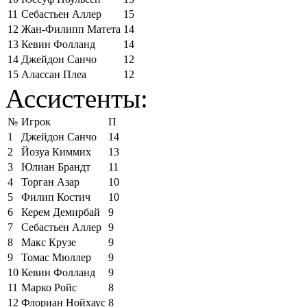
11
Себастьен Аллер
15
12
Жан-Филипп Матета
14
13
Кевин Фолланд
14
14
Джейдон Санчо
12
15
Алассан Плеа
12
Ассистенты:
№
Игрок
П
1
Джейдон Санчо
14
2
Йозуа Киммих
13
3
Юлиан Брандт
11
4
Торган Азар
10
5
Филип Костич
10
6
Керем Демирбай
9
7
Себастьен Аллер
9
8
Макс Крузе
9
9
Томас Мюллер
9
10
Кевин Фолланд
9
11
Марко Ройс
8
12
Флориан Нойхаус
8