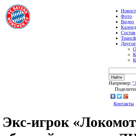
Новос
Фото
Видео
Календ
Состав
Транс
Другое
О
К
К
Найти
Например:
"
Поделитес
Контакты
Экс-игрок «Локомот