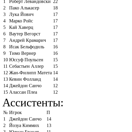
1
Роберт Левандовски
22
2
Пако Алькасер
18
3
Лука Йович
17
4
Марко Ройс
17
5
Кай Хаверц
17
6
Ваутер Вегорст
17
7
Андрей Крамарич
17
8
Исак Бельфодиль
16
9
Тимо Вернер
16
10
Юссуф Поульсен
15
11
Себастьен Аллер
15
12
Жан-Филипп Матета
14
13
Кевин Фолланд
14
14
Джейдон Санчо
12
15
Алассан Плеа
12
Ассистенты:
№
Игрок
П
1
Джейдон Санчо
14
2
Йозуа Киммих
13
3
Юлиан Брандт
11