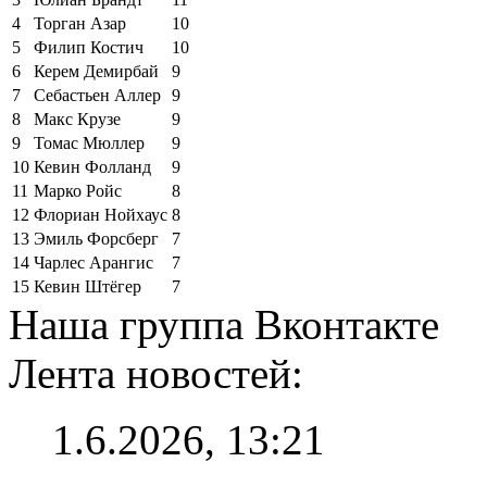
4
Торган Азар
10
5
Филип Костич
10
6
Керем Демирбай
9
7
Себастьен Аллер
9
8
Макс Крузе
9
9
Томас Мюллер
9
10
Кевин Фолланд
9
11
Марко Ройс
8
12
Флориан Нойхаус
8
13
Эмиль Форсберг
7
14
Чарлес Арангис
7
15
Кевин Штёгер
7
Наша группа Вконтакте
Лента новостей:
1.6.2026, 13:21