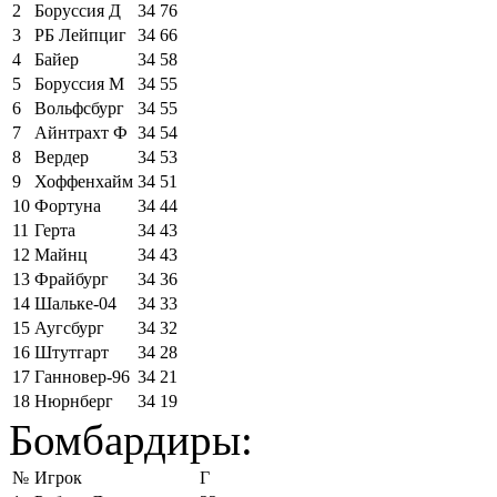
2
Боруссия Д
34
76
3
РБ Лейпциг
34
66
4
Байер
34
58
5
Боруссия М
34
55
6
Вольфсбург
34
55
7
Айнтрахт Ф
34
54
8
Вердер
34
53
9
Хоффенхайм
34
51
10
Фортуна
34
44
11
Герта
34
43
12
Майнц
34
43
13
Фрайбург
34
36
14
Шальке-04
34
33
15
Аугсбург
34
32
16
Штутгарт
34
28
17
Ганновер-96
34
21
18
Нюрнберг
34
19
Бомбардиры:
№
Игрок
Г