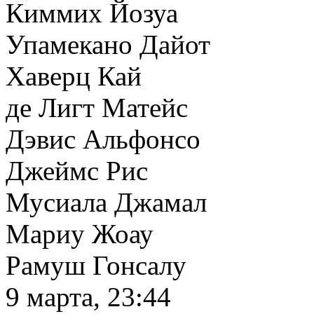
Киммих Йозуа
Упамекано Дайот
Хаверц Кай
де Лигт Матейс
Дэвис Альфонсо
Джеймс Рис
Мусиала Джамал
Мариу Жоау
Рамуш Гонсалу
9 марта, 23:44