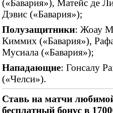
(«Бавария»), Матейс де Л
Дэвис («Бавария»);
Полузащитники
:
Жоау М
Киммих («Бавария»), Раф
Мусиала («Бавария»);
Нападающие
: Гонсалу Р
(«Челси»).
Ставь на матчи любимо
бесплатный бонус в 1700