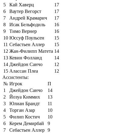
5
Кай Хаверц
17
6
Ваутер Вегорст
17
7
Андрей Крамарич
17
8
Исак Бельфодиль
16
9
Тимо Вернер
16
10
Юссуф Поульсен
15
11
Себастьен Аллер
15
12
Жан-Филипп Матета
14
13
Кевин Фолланд
14
14
Джейдон Санчо
12
15
Алассан Плеа
12
Ассистенты:
№
Игрок
П
1
Джейдон Санчо
14
2
Йозуа Киммих
13
3
Юлиан Брандт
11
4
Торган Азар
10
5
Филип Костич
10
6
Керем Демирбай
9
7
Себастьен Аллер
9