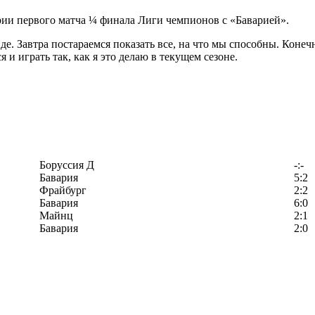
ии первого матча ¼ финала Лиги чемпионов с «Баварией».
. Завтра постараемся показать все, на что мы способны. Конечн
и играть так, как я это делаю в текущем сезоне.
Боруссия Д
-:-
Бавария
5:2
Фрайбург
2:2
Бавария
6:0
Майнц
2:1
Бавария
2:0