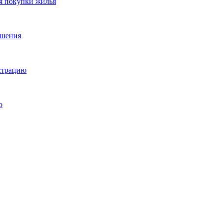
я покупки жилья
ешения
истрацию
о