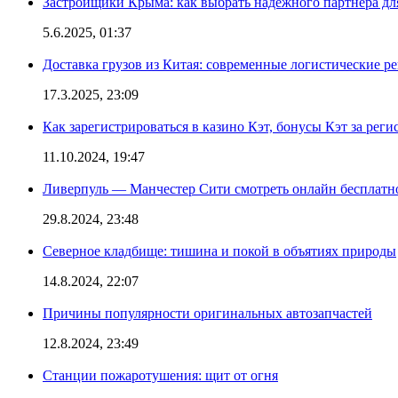
Застройщики Крыма: как выбрать надежного партнера дл
5.6.2025, 01:37
Доставка грузов из Китая: современные логистические р
17.3.2025, 23:09
Как зарегистрироваться в казино Кэт, бонусы Кэт за рег
11.10.2024, 19:47
Ливерпуль — Манчестер Сити смотреть онлайн бесплатн
29.8.2024, 23:48
Северное кладбище: тишина и покой в объятиях природы
14.8.2024, 22:07
Причины популярности оригинальных автозапчастей
12.8.2024, 23:49
Станции пожаротушения: щит от огня