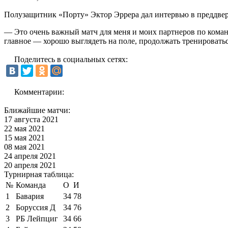
Полузащитник «Порту» Эктор Эррера дал интервью в преддвер
— Это очень важный матч для меня и моих партнеров по команде
главное — хорошо выглядеть на поле, продолжать тренироваться 
Поделитесь в социальных сетях:
Комментарии:
Ближайшие матчи:
17 августа 2021
22 мая 2021
15 мая 2021
08 мая 2021
24 апреля 2021
20 апреля 2021
Турнирная таблица:
№
Команда
О
И
1
Бавария
34
78
2
Боруссия Д
34
76
3
РБ Лейпциг
34
66