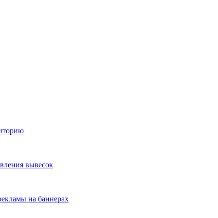
диторию
овления вывесок
екламы на баннерах