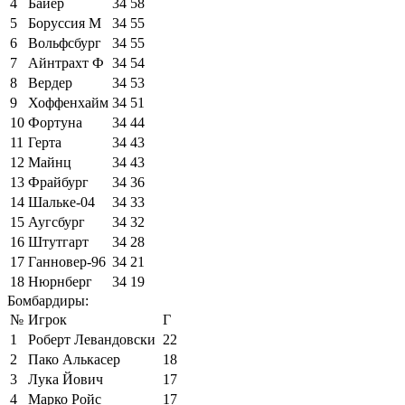
4
Байер
34
58
5
Боруссия М
34
55
6
Вольфсбург
34
55
7
Айнтрахт Ф
34
54
8
Вердер
34
53
9
Хоффенхайм
34
51
10
Фортуна
34
44
11
Герта
34
43
12
Майнц
34
43
13
Фрайбург
34
36
14
Шальке-04
34
33
15
Аугсбург
34
32
16
Штутгарт
34
28
17
Ганновер-96
34
21
18
Нюрнберг
34
19
Бомбардиры:
№
Игрок
Г
1
Роберт Левандовски
22
2
Пако Алькасер
18
3
Лука Йович
17
4
Марко Ройс
17