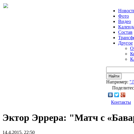
Новост
Фото
Видео
Календ
Состав
Трансф
Другое
О
К
К
Найти
Например:
"
Поделитес
Контакты
Эктор Эррера: "Матч с «Бава
14.4.2015, 22:50