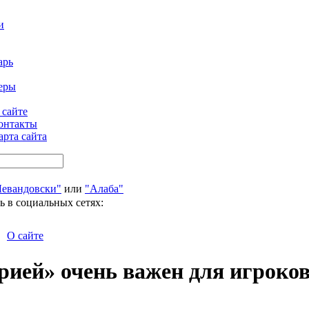
и
арь
еры
 сайте
онтакты
арта сайта
Левандовски"
или
"Алаба"
ь в социальных сетях:
О сайте
рией» очень важен для игроко