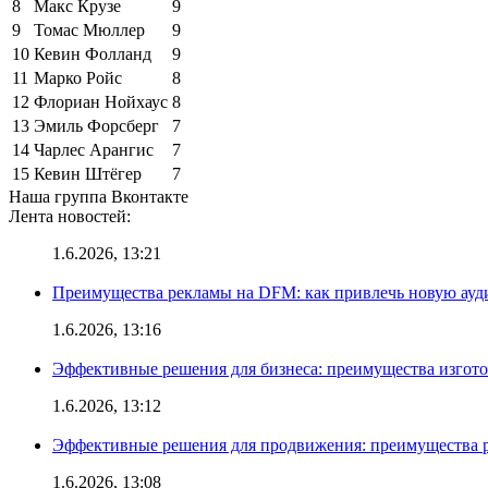
8
Макс Крузе
9
9
Томас Мюллер
9
10
Кевин Фолланд
9
11
Марко Ройс
8
12
Флориан Нойхаус
8
13
Эмиль Форсберг
7
14
Чарлес Арангис
7
15
Кевин Штёгер
7
Наша группа Вконтакте
Лента новостей:
1.6.2026, 13:21
Преимущества рекламы на DFM: как привлечь новую ау
1.6.2026, 13:16
Эффективные решения для бизнеса: преимущества изгот
1.6.2026, 13:12
Эффективные решения для продвижения: преимущества р
1.6.2026, 13:08