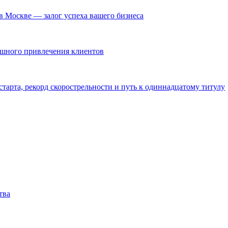
в Москве — залог успеха вашего бизнеса
ешного привлечения клиентов
тарта, рекорд скорострельности и путь к одиннадцатому титулу
тва