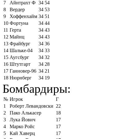
7
Айнтрахт Ф
34
54
8
Вердер
34
53
9
Хоффенхайм
34
51
10
Фортуна
34
44
11
Герта
34
43
12
Майнц
34
43
13
Фрайбург
34
36
14
Шальке-04
34
33
15
Аугсбург
34
32
16
Штутгарт
34
28
17
Ганновер-96
34
21
18
Нюрнберг
34
19
Бомбардиры:
№
Игрок
Г
1
Роберт Левандовски
22
2
Пако Алькасер
18
3
Лука Йович
17
4
Марко Ройс
17
5
Кай Хаверц
17