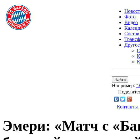
Новос
Фото
Видео
Календ
Состав
Транс
Другое
О
К
К
Найти
Например:
"
Поделитес
Контакты
Эмери: «Матч с «Ба