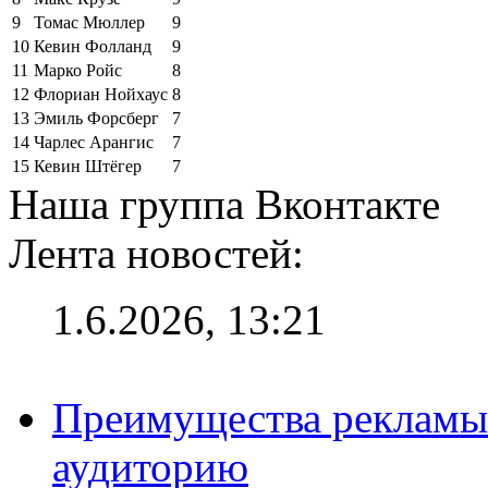
9
Томас Мюллер
9
10
Кевин Фолланд
9
11
Марко Ройс
8
12
Флориан Нойхаус
8
13
Эмиль Форсберг
7
14
Чарлес Арангис
7
15
Кевин Штёгер
7
Наша группа Вконтакте
Лента новостей:
1.6.2026, 13:21
Преимущества рекламы
аудиторию