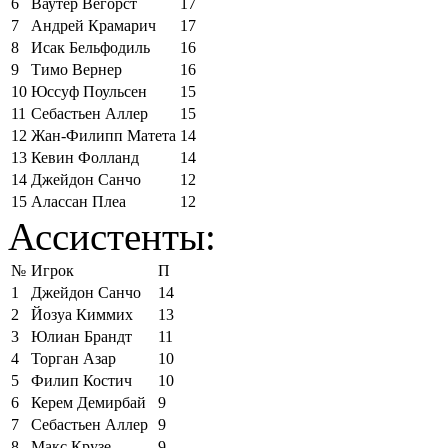
6
Ваутер Вегорст
17
7
Андрей Крамарич
17
8
Исак Бельфодиль
16
9
Тимо Вернер
16
10
Юссуф Поульсен
15
11
Себастьен Аллер
15
12
Жан-Филипп Матета
14
13
Кевин Фолланд
14
14
Джейдон Санчо
12
15
Алассан Плеа
12
Ассистенты:
№
Игрок
П
1
Джейдон Санчо
14
2
Йозуа Киммих
13
3
Юлиан Брандт
11
4
Торган Азар
10
5
Филип Костич
10
6
Керем Демирбай
9
7
Себастьен Аллер
9
8
Макс Крузе
9