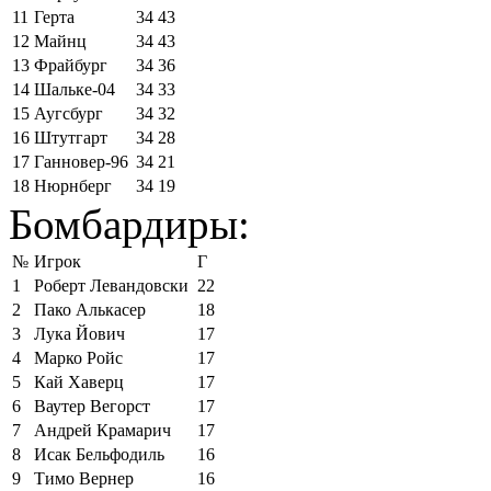
11
Герта
34
43
12
Майнц
34
43
13
Фрайбург
34
36
14
Шальке-04
34
33
15
Аугсбург
34
32
16
Штутгарт
34
28
17
Ганновер-96
34
21
18
Нюрнберг
34
19
Бомбардиры:
№
Игрок
Г
1
Роберт Левандовски
22
2
Пако Алькасер
18
3
Лука Йович
17
4
Марко Ройс
17
5
Кай Хаверц
17
6
Ваутер Вегорст
17
7
Андрей Крамарич
17
8
Исак Бельфодиль
16
9
Тимо Вернер
16