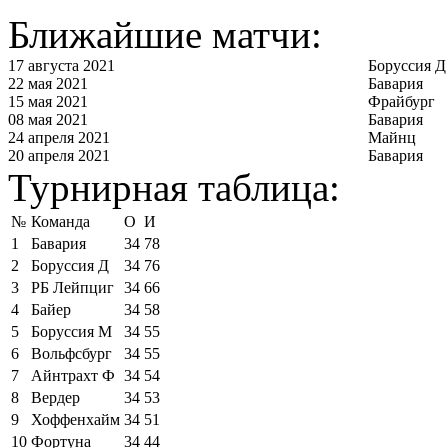
Ближайшие матчи:
17 августа 2021
Боруссия Д
22 мая 2021
Бавария
15 мая 2021
Фрайбург
08 мая 2021
Бавария
24 апреля 2021
Майнц
20 апреля 2021
Бавария
Турнирная таблица:
№
Команда
О
И
1
Бавария
34
78
2
Боруссия Д
34
76
3
РБ Лейпциг
34
66
4
Байер
34
58
5
Боруссия М
34
55
6
Вольфсбург
34
55
7
Айнтрахт Ф
34
54
8
Вердер
34
53
9
Хоффенхайм
34
51
10
Фортуна
34
44