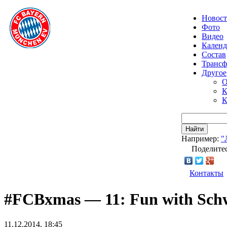
Новос
Фото
Видео
Календ
Состав
Транс
Другое
О
К
К
Найти
Например:
"
Поделитес
Контакты
#FCBxmas — 11: Fun with Schwe
11.12.2014, 18:45