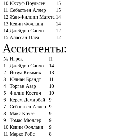
10
Юссуф Поульсен
15
11
Себастьен Аллер
15
12
Жан-Филипп Матета
14
13
Кевин Фолланд
14
14
Джейдон Санчо
12
15
Алассан Плеа
12
Ассистенты:
№
Игрок
П
1
Джейдон Санчо
14
2
Йозуа Киммих
13
3
Юлиан Брандт
11
4
Торган Азар
10
5
Филип Костич
10
6
Керем Демирбай
9
7
Себастьен Аллер
9
8
Макс Крузе
9
9
Томас Мюллер
9
10
Кевин Фолланд
9
11
Марко Ройс
8