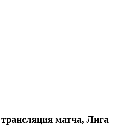
 трансляция матча, Лига