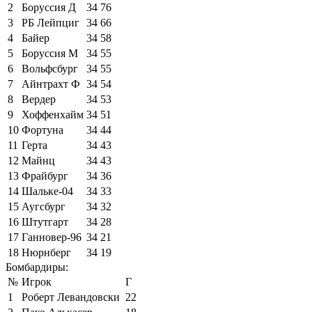
2
Боруссия Д
34
76
3
РБ Лейпциг
34
66
4
Байер
34
58
5
Боруссия М
34
55
6
Вольфсбург
34
55
7
Айнтрахт Ф
34
54
8
Вердер
34
53
9
Хоффенхайм
34
51
10
Фортуна
34
44
11
Герта
34
43
12
Майнц
34
43
13
Фрайбург
34
36
14
Шальке-04
34
33
15
Аугсбург
34
32
16
Штутгарт
34
28
17
Ганновер-96
34
21
18
Нюрнберг
34
19
Бомбардиры:
№
Игрок
Г
1
Роберт Левандовски
22