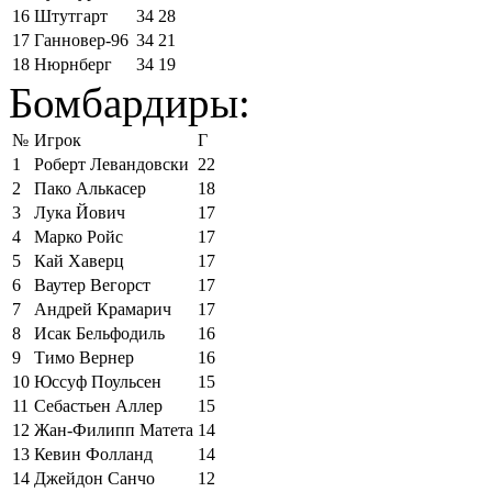
16
Штутгарт
34
28
17
Ганновер-96
34
21
18
Нюрнберг
34
19
Бомбардиры:
№
Игрок
Г
1
Роберт Левандовски
22
2
Пако Алькасер
18
3
Лука Йович
17
4
Марко Ройс
17
5
Кай Хаверц
17
6
Ваутер Вегорст
17
7
Андрей Крамарич
17
8
Исак Бельфодиль
16
9
Тимо Вернер
16
10
Юссуф Поульсен
15
11
Себастьен Аллер
15
12
Жан-Филипп Матета
14
13
Кевин Фолланд
14
14
Джейдон Санчо
12