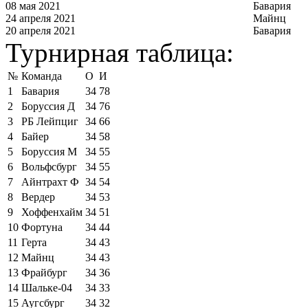
08 мая 2021
Бавария
24 апреля 2021
Майнц
20 апреля 2021
Бавария
Турнирная таблица:
№
Команда
О
И
1
Бавария
34
78
2
Боруссия Д
34
76
3
РБ Лейпциг
34
66
4
Байер
34
58
5
Боруссия М
34
55
6
Вольфсбург
34
55
7
Айнтрахт Ф
34
54
8
Вердер
34
53
9
Хоффенхайм
34
51
10
Фортуна
34
44
11
Герта
34
43
12
Майнц
34
43
13
Фрайбург
34
36
14
Шальке-04
34
33
15
Аугсбург
34
32