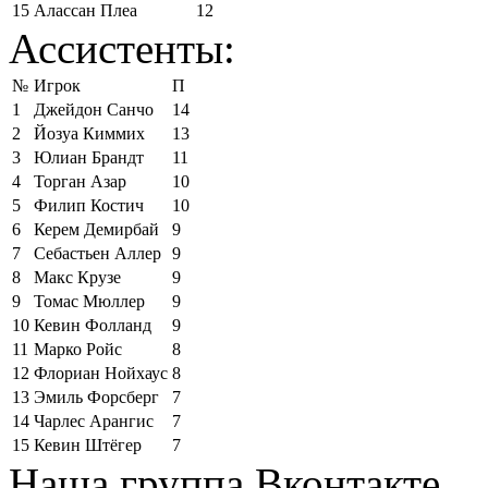
15
Алассан Плеа
12
Ассистенты:
№
Игрок
П
1
Джейдон Санчо
14
2
Йозуа Киммих
13
3
Юлиан Брандт
11
4
Торган Азар
10
5
Филип Костич
10
6
Керем Демирбай
9
7
Себастьен Аллер
9
8
Макс Крузе
9
9
Томас Мюллер
9
10
Кевин Фолланд
9
11
Марко Ройс
8
12
Флориан Нойхаус
8
13
Эмиль Форсберг
7
14
Чарлес Арангис
7
15
Кевин Штёгер
7
Наша группа Вконтакте