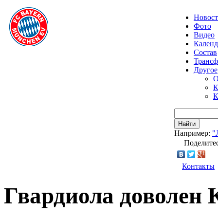
Новос
Фото
Видео
Календ
Состав
Транс
Другое
О
К
К
Найти
Например:
"
Поделитес
Контакты
Гвардиола доволен 