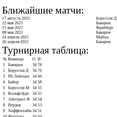
Ближайшие матчи:
17 августа 2021
Боруссия Д
22 мая 2021
Бавария
15 мая 2021
Фрайбург
08 мая 2021
Бавария
24 апреля 2021
Майнц
20 апреля 2021
Бавария
Турнирная таблица:
№
Команда
О
И
1
Бавария
34
78
2
Боруссия Д
34
76
3
РБ Лейпциг
34
66
4
Байер
34
58
5
Боруссия М
34
55
6
Вольфсбург
34
55
7
Айнтрахт Ф
34
54
8
Вердер
34
53
9
Хоффенхайм
34
51
10
Фортуна
34
44