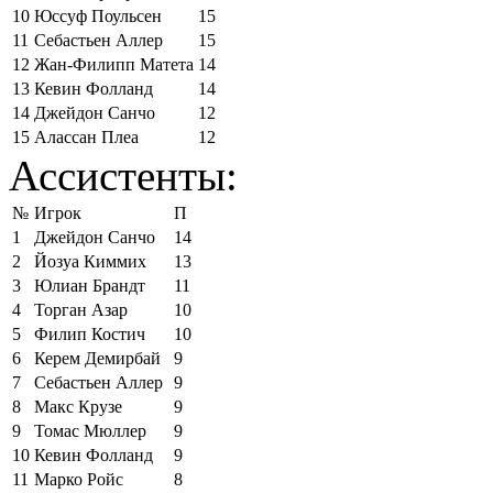
10
Юссуф Поульсен
15
11
Себастьен Аллер
15
12
Жан-Филипп Матета
14
13
Кевин Фолланд
14
14
Джейдон Санчо
12
15
Алассан Плеа
12
Ассистенты:
№
Игрок
П
1
Джейдон Санчо
14
2
Йозуа Киммих
13
3
Юлиан Брандт
11
4
Торган Азар
10
5
Филип Костич
10
6
Керем Демирбай
9
7
Себастьен Аллер
9
8
Макс Крузе
9
9
Томас Мюллер
9
10
Кевин Фолланд
9
11
Марко Ройс
8