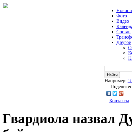
Новост
Фото
Видео
Календ
Состав
Трансф
Другое
О
К
К
Найти
Например:
"
Поделитес
Контакты
Гвардиола назвал Д