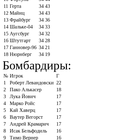
11
Герта
34
43
12
Майнц
34
43
13
Фрайбург
34
36
14
Шальке-04
34
33
15
Аугсбург
34
32
16
Штутгарт
34
28
17
Ганновер-96
34
21
18
Нюрнберг
34
19
Бомбардиры:
№
Игрок
Г
1
Роберт Левандовски
22
2
Пако Алькасер
18
3
Лука Йович
17
4
Марко Ройс
17
5
Кай Хаверц
17
6
Ваутер Вегорст
17
7
Андрей Крамарич
17
8
Исак Бельфодиль
16
9
Тимо Вернер
16