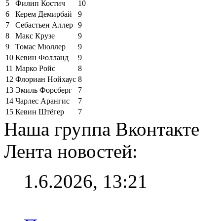
5
Филип Костич
10
6
Керем Демирбай
9
7
Себастьен Аллер
9
8
Макс Крузе
9
9
Томас Мюллер
9
10
Кевин Фолланд
9
11
Марко Ройс
8
12
Флориан Нойхаус
8
13
Эмиль Форсберг
7
14
Чарлес Арангис
7
15
Кевин Штёгер
7
Наша группа Вконтакте
Лента новостей:
1.6.2026, 13:21