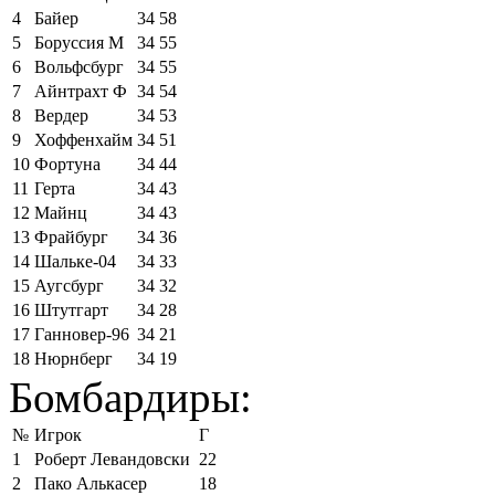
4
Байер
34
58
5
Боруссия М
34
55
6
Вольфсбург
34
55
7
Айнтрахт Ф
34
54
8
Вердер
34
53
9
Хоффенхайм
34
51
10
Фортуна
34
44
11
Герта
34
43
12
Майнц
34
43
13
Фрайбург
34
36
14
Шальке-04
34
33
15
Аугсбург
34
32
16
Штутгарт
34
28
17
Ганновер-96
34
21
18
Нюрнберг
34
19
Бомбардиры:
№
Игрок
Г
1
Роберт Левандовски
22
2
Пако Алькасер
18