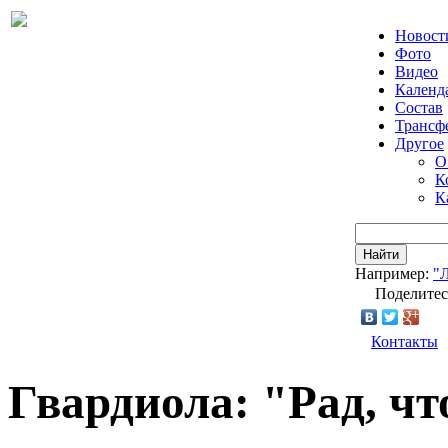
Новост
Фото
Видео
Календ
Состав
Трансф
Другое
О
К
К
Найти
Например:
"
Поделитес
Контакты
Гвардиола: "Рад, чт