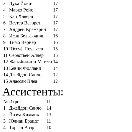
3
Лука Йович
17
4
Марко Ройс
17
5
Кай Хаверц
17
6
Ваутер Вегорст
17
7
Андрей Крамарич
17
8
Исак Бельфодиль
16
9
Тимо Вернер
16
10
Юссуф Поульсен
15
11
Себастьен Аллер
15
12
Жан-Филипп Матета
14
13
Кевин Фолланд
14
14
Джейдон Санчо
12
15
Алассан Плеа
12
Ассистенты:
№
Игрок
П
1
Джейдон Санчо
14
2
Йозуа Киммих
13
3
Юлиан Брандт
11
4
Торган Азар
10