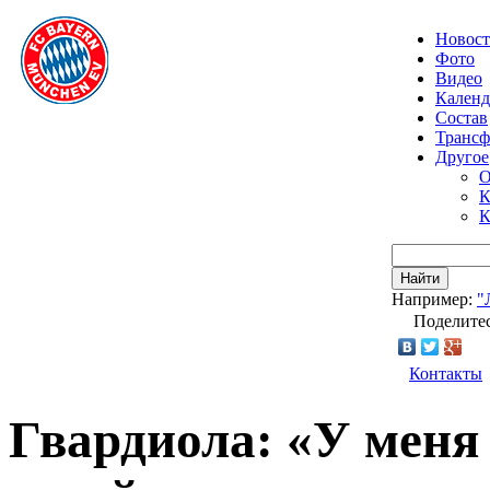
Новос
Фото
Видео
Календ
Состав
Транс
Другое
О
К
К
Найти
Например:
"
Поделитес
Контакты
Гвардиола: «У меня