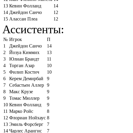
13
Кевин Фолланд
14
14
Джейдон Санчо
12
15
Алассан Плеа
12
Ассистенты:
№
Игрок
П
1
Джейдон Санчо
14
2
Йозуа Киммих
13
3
Юлиан Брандт
11
4
Торган Азар
10
5
Филип Костич
10
6
Керем Демирбай
9
7
Себастьен Аллер
9
8
Макс Крузе
9
9
Томас Мюллер
9
10
Кевин Фолланд
9
11
Марко Ройс
8
12
Флориан Нойхаус
8
13
Эмиль Форсберг
7
14
Чарлес Арангис
7