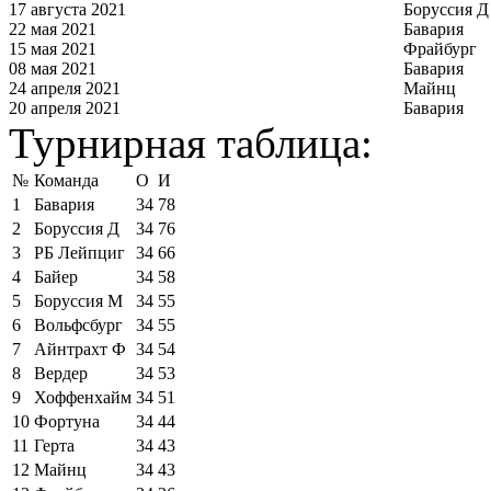
17 августа 2021
Боруссия Д
22 мая 2021
Бавария
15 мая 2021
Фрайбург
08 мая 2021
Бавария
24 апреля 2021
Майнц
20 апреля 2021
Бавария
Турнирная таблица:
№
Команда
О
И
1
Бавария
34
78
2
Боруссия Д
34
76
3
РБ Лейпциг
34
66
4
Байер
34
58
5
Боруссия М
34
55
6
Вольфсбург
34
55
7
Айнтрахт Ф
34
54
8
Вердер
34
53
9
Хоффенхайм
34
51
10
Фортуна
34
44
11
Герта
34
43
12
Майнц
34
43