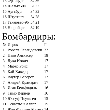
13
Фрайбург
34
36
14
Шальке-04
34
33
15
Аугсбург
34
32
16
Штутгарт
34
28
17
Ганновер-96
34
21
18
Нюрнберг
34
19
Бомбардиры:
№
Игрок
Г
1
Роберт Левандовски
22
2
Пако Алькасер
18
3
Лука Йович
17
4
Марко Ройс
17
5
Кай Хаверц
17
6
Ваутер Вегорст
17
7
Андрей Крамарич
17
8
Исак Бельфодиль
16
9
Тимо Вернер
16
10
Юссуф Поульсен
15
11
Себастьен Аллер
15
12
Жан-Филипп Матета
14