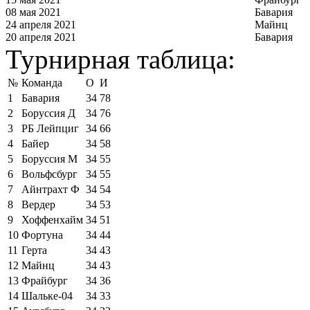
08 мая 2021
Бавария
24 апреля 2021
Майнц
20 апреля 2021
Бавария
Турнирная таблица:
№
Команда
О
И
1
Бавария
34
78
2
Боруссия Д
34
76
3
РБ Лейпциг
34
66
4
Байер
34
58
5
Боруссия М
34
55
6
Вольфсбург
34
55
7
Айнтрахт Ф
34
54
8
Вердер
34
53
9
Хоффенхайм
34
51
10
Фортуна
34
44
11
Герта
34
43
12
Майнц
34
43
13
Фрайбург
34
36
14
Шальке-04
34
33