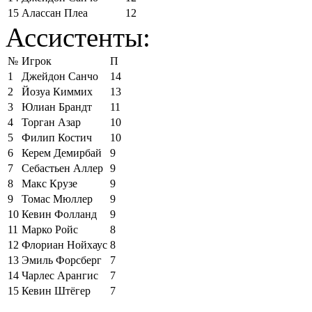
15
Алассан Плеа
12
Ассистенты:
№
Игрок
П
1
Джейдон Санчо
14
2
Йозуа Киммих
13
3
Юлиан Брандт
11
4
Торган Азар
10
5
Филип Костич
10
6
Керем Демирбай
9
7
Себастьен Аллер
9
8
Макс Крузе
9
9
Томас Мюллер
9
10
Кевин Фолланд
9
11
Марко Ройс
8
12
Флориан Нойхаус
8
13
Эмиль Форсберг
7
14
Чарлес Арангис
7
15
Кевин Штёгер
7