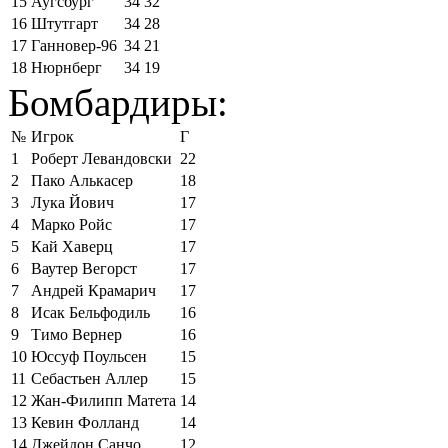
15
Аугсбург
34
32
16
Штутгарт
34
28
17
Ганновер-96
34
21
18
Нюрнберг
34
19
Бомбардиры:
№
Игрок
Г
1
Роберт Левандовски
22
2
Пако Алькасер
18
3
Лука Йович
17
4
Марко Ройс
17
5
Кай Хаверц
17
6
Ваутер Вегорст
17
7
Андрей Крамарич
17
8
Исак Бельфодиль
16
9
Тимо Вернер
16
10
Юссуф Поульсен
15
11
Себастьен Аллер
15
12
Жан-Филипп Матета
14
13
Кевин Фолланд
14
14
Джейдон Санчо
12