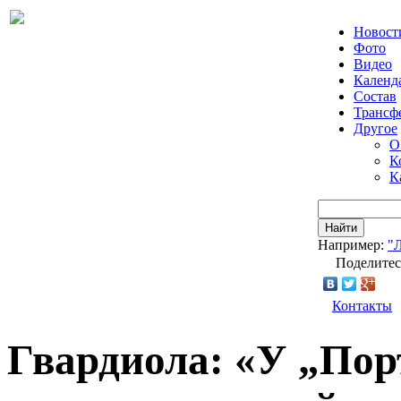
Новост
Фото
Видео
Календ
Состав
Трансф
Другое
О
К
К
Найти
Например:
"
Поделитес
Контакты
Гвардиола: «У „Пор