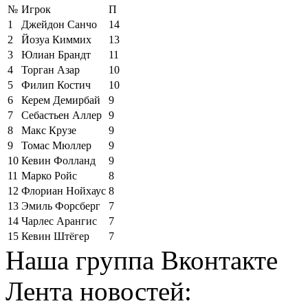
№
Игрок
П
1
Джейдон Санчо
14
2
Йозуа Киммих
13
3
Юлиан Брандт
11
4
Торган Азар
10
5
Филип Костич
10
6
Керем Демирбай
9
7
Себастьен Аллер
9
8
Макс Крузе
9
9
Томас Мюллер
9
10
Кевин Фолланд
9
11
Марко Ройс
8
12
Флориан Нойхаус
8
13
Эмиль Форсберг
7
14
Чарлес Арангис
7
15
Кевин Штёгер
7
Наша группа Вконтакте
Лента новостей: