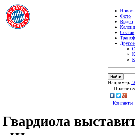
Новос
Фото
Видео
Календ
Состав
Транс
Другое
О
К
К
Найти
Например:
"
Поделитес
Контакты
Гвардиола выставит