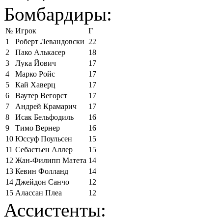
Бомбардиры:
№
Игрок
Г
1
Роберт Левандовски
22
2
Пако Алькасер
18
3
Лука Йович
17
4
Марко Ройс
17
5
Кай Хаверц
17
6
Ваутер Вегорст
17
7
Андрей Крамарич
17
8
Исак Бельфодиль
16
9
Тимо Вернер
16
10
Юссуф Поульсен
15
11
Себастьен Аллер
15
12
Жан-Филипп Матета
14
13
Кевин Фолланд
14
14
Джейдон Санчо
12
15
Алассан Плеа
12
Ассистенты: