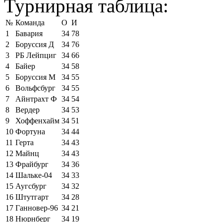
Турнирная таблица:
№
Команда
О
И
1
Бавария
34
78
2
Боруссия Д
34
76
3
РБ Лейпциг
34
66
4
Байер
34
58
5
Боруссия М
34
55
6
Вольфсбург
34
55
7
Айнтрахт Ф
34
54
8
Вердер
34
53
9
Хоффенхайм
34
51
10
Фортуна
34
44
11
Герта
34
43
12
Майнц
34
43
13
Фрайбург
34
36
14
Шальке-04
34
33
15
Аугсбург
34
32
16
Штутгарт
34
28
17
Ганновер-96
34
21
18
Нюрнберг
34
19