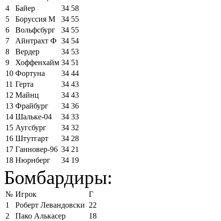
4
Байер
34
58
5
Боруссия М
34
55
6
Вольфсбург
34
55
7
Айнтрахт Ф
34
54
8
Вердер
34
53
9
Хоффенхайм
34
51
10
Фортуна
34
44
11
Герта
34
43
12
Майнц
34
43
13
Фрайбург
34
36
14
Шальке-04
34
33
15
Аугсбург
34
32
16
Штутгарт
34
28
17
Ганновер-96
34
21
18
Нюрнберг
34
19
Бомбардиры:
№
Игрок
Г
1
Роберт Левандовски
22
2
Пако Алькасер
18