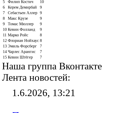
5
Филип Костич
10
6
Керем Демирбай
9
7
Себастьен Аллер
9
8
Макс Крузе
9
9
Томас Мюллер
9
10
Кевин Фолланд
9
11
Марко Ройс
8
12
Флориан Нойхаус
8
13
Эмиль Форсберг
7
14
Чарлес Арангис
7
15
Кевин Штёгер
7
Наша группа Вконтакте
Лента новостей:
1.6.2026, 13:21