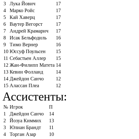
3
Лука Йович
17
4
Марко Ройс
17
5
Кай Хаверц
17
6
Ваутер Вегорст
17
7
Андрей Крамарич
17
8
Исак Бельфодиль
16
9
Тимо Вернер
16
10
Юссуф Поульсен
15
11
Себастьен Аллер
15
12
Жан-Филипп Матета
14
13
Кевин Фолланд
14
14
Джейдон Санчо
12
15
Алассан Плеа
12
Ассистенты:
№
Игрок
П
1
Джейдон Санчо
14
2
Йозуа Киммих
13
3
Юлиан Брандт
11
4
Торган Азар
10