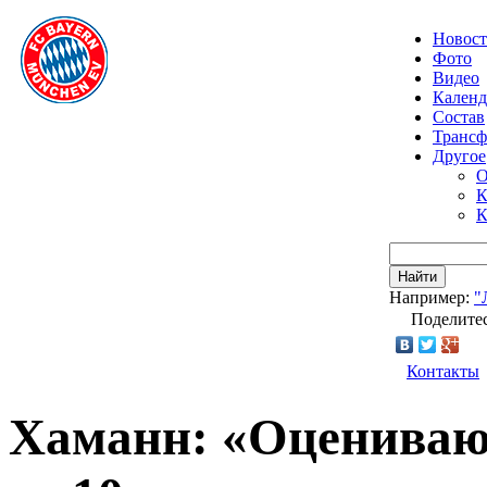
Новос
Фото
Видео
Календ
Состав
Транс
Другое
О
К
К
Найти
Например:
"
Поделитес
Контакты
Хаманн: «Оцениваю 