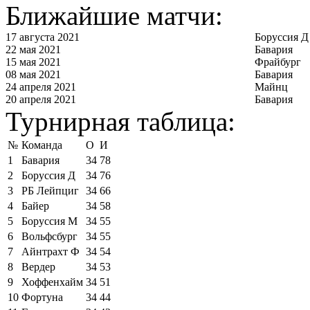
Ближайшие матчи:
17 августа 2021
Боруссия Д
22 мая 2021
Бавария
15 мая 2021
Фрайбург
08 мая 2021
Бавария
24 апреля 2021
Майнц
20 апреля 2021
Бавария
Турнирная таблица:
№
Команда
О
И
1
Бавария
34
78
2
Боруссия Д
34
76
3
РБ Лейпциг
34
66
4
Байер
34
58
5
Боруссия М
34
55
6
Вольфсбург
34
55
7
Айнтрахт Ф
34
54
8
Вердер
34
53
9
Хоффенхайм
34
51
10
Фортуна
34
44