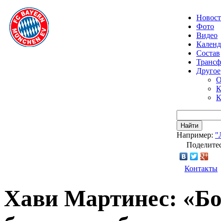
Новос
Фото
Видео
Календ
Состав
Транс
Другое
О
К
К
Найти
Например:
"
Поделитес
Контакты
Хави Мартинес: «Бо