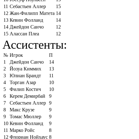
11
Себастьен Аллер
15
12
Жан-Филипп Матета
14
13
Кевин Фолланд
14
14
Джейдон Санчо
12
15
Алассан Плеа
12
Ассистенты:
№
Игрок
П
1
Джейдон Санчо
14
2
Йозуа Киммих
13
3
Юлиан Брандт
11
4
Торган Азар
10
5
Филип Костич
10
6
Керем Демирбай
9
7
Себастьен Аллер
9
8
Макс Крузе
9
9
Томас Мюллер
9
10
Кевин Фолланд
9
11
Марко Ройс
8
12
Флориан Нойхаус
8