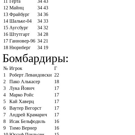
11
Герта
34
43
12
Майнц
34
43
13
Фрайбург
34
36
14
Шальке-04
34
33
15
Аугсбург
34
32
16
Штутгарт
34
28
17
Ганновер-96
34
21
18
Нюрнберг
34
19
Бомбардиры:
№
Игрок
Г
1
Роберт Левандовски
22
2
Пако Алькасер
18
3
Лука Йович
17
4
Марко Ройс
17
5
Кай Хаверц
17
6
Ваутер Вегорст
17
7
Андрей Крамарич
17
8
Исак Бельфодиль
16
9
Тимо Вернер
16
10
Юссуф Поульсен
15