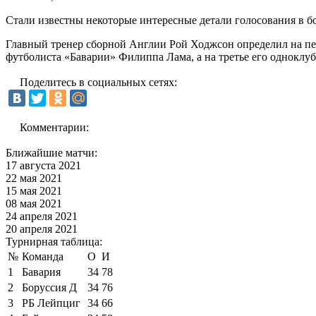
Стали известны некоторые интересные детали голосования в бо
Главный тренер сборной Англии Рой Ходжсон определил на пер
футболиста «Баварии» Филиппа Лама, а на третье его одноклу
Поделитесь в социальных сетях:
Комментарии:
Ближайшие матчи:
17 августа 2021
22 мая 2021
15 мая 2021
08 мая 2021
24 апреля 2021
20 апреля 2021
Турнирная таблица:
№
Команда
О
И
1
Бавария
34
78
2
Боруссия Д
34
76
3
РБ Лейпциг
34
66