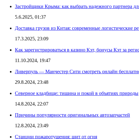
Застройщики Крыма: как выбрать надежного партнера дл
5.6.2025, 01:37
Доставка грузов из Китая: современные логистические р
17.3.2025, 23:09
Как зарегистрироваться в казино Кэт, бонусы Кэт за рег
11.10.2024, 19:47
Ливерпуль — Манчестер Сити смотреть онлайн бесплатн
29.8.2024, 23:48
Северное кладбище: тишина и покой в объятиях природы
14.8.2024, 22:07
Причины популярности оригинальных автозапчастей
12.8.2024, 23:49
Станции пожаротушения: щит от огня