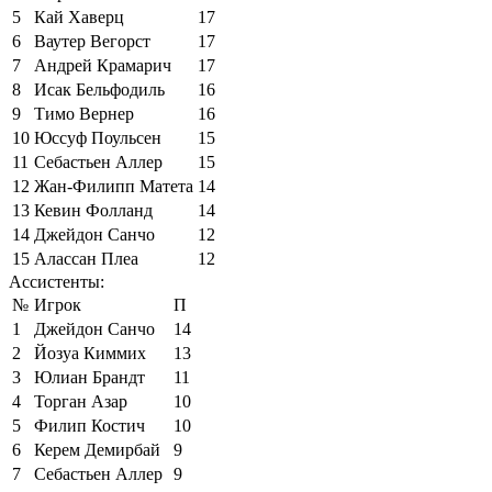
5
Кай Хаверц
17
6
Ваутер Вегорст
17
7
Андрей Крамарич
17
8
Исак Бельфодиль
16
9
Тимо Вернер
16
10
Юссуф Поульсен
15
11
Себастьен Аллер
15
12
Жан-Филипп Матета
14
13
Кевин Фолланд
14
14
Джейдон Санчо
12
15
Алассан Плеа
12
Ассистенты:
№
Игрок
П
1
Джейдон Санчо
14
2
Йозуа Киммих
13
3
Юлиан Брандт
11
4
Торган Азар
10
5
Филип Костич
10
6
Керем Демирбай
9
7
Себастьен Аллер
9