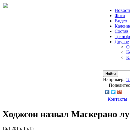
Новост
Фото
Видео
Календ
Состав
Трансф
Другое
О
К
К
Найти
Например:
"
Поделитес
Контакты
Ходжсон назвал Маскерано лу
16.1.2015, 15:15