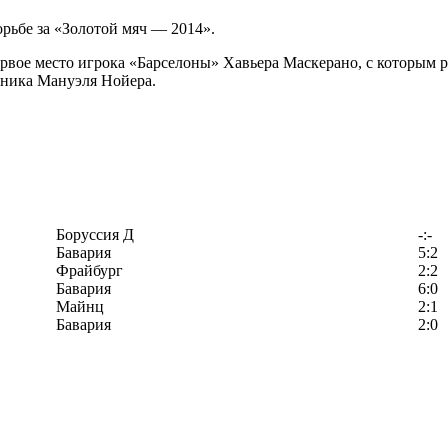
рьбе за «Золотой мяч — 2014».
вое место игрока «Барселоны» Хавьера Маскерано, с которым р
бника Мануэля Нойера.
Боруссия Д
-:-
Бавария
5:2
Фрайбург
2:2
Бавария
6:0
Майнц
2:1
Бавария
2:0