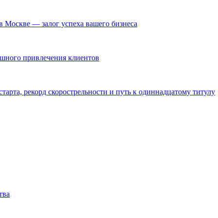
в Москве — залог успеха вашего бизнеса
ешного привлечения клиентов
тарта, рекорд скорострельности и путь к одиннадцатому титулу
тва