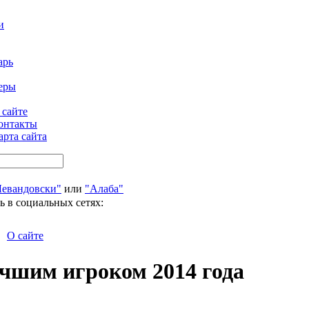
и
арь
еры
 сайте
онтакты
арта сайта
Левандовски"
или
"Алаба"
ь в социальных сетях:
О сайте
чшим игроком 2014 года