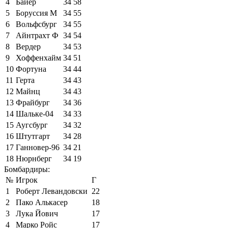
4
Байер
34
58
5
Боруссия М
34
55
6
Вольфсбург
34
55
7
Айнтрахт Ф
34
54
8
Вердер
34
53
9
Хоффенхайм
34
51
10
Фортуна
34
44
11
Герта
34
43
12
Майнц
34
43
13
Фрайбург
34
36
14
Шальке-04
34
33
15
Аугсбург
34
32
16
Штутгарт
34
28
17
Ганновер-96
34
21
18
Нюрнберг
34
19
Бомбардиры:
№
Игрок
Г
1
Роберт Левандовски
22
2
Пако Алькасер
18
3
Лука Йович
17
4
Марко Ройс
17