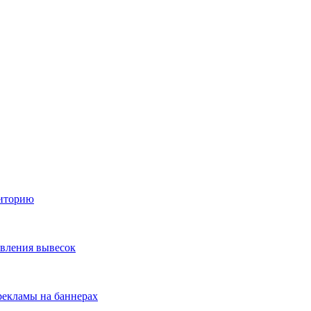
диторию
овления вывесок
екламы на баннерах