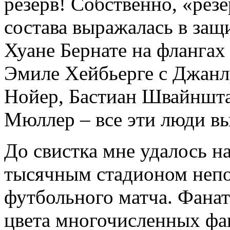
резерв! Собственно, «резе
состава выражалась в защ
Хуане Бернате на флангах
Эмиле Хейбьерге с Джанл
Нойер, Бастиан Швайншта
Мюллер – все эти люди вы
До свистка мне удалось н
тысячным стадионом непо
футбольного матча. Фанат
цвета многочисленных фан