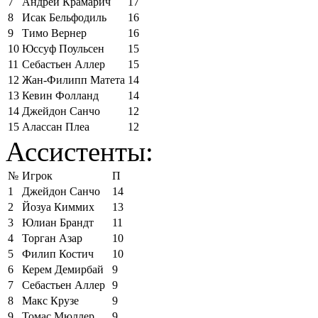
7
Андрей Крамарич
17
8
Исак Бельфодиль
16
9
Тимо Вернер
16
10
Юссуф Поульсен
15
11
Себастьен Аллер
15
12
Жан-Филипп Матета
14
13
Кевин Фолланд
14
14
Джейдон Санчо
12
15
Алассан Плеа
12
Ассистенты:
№
Игрок
П
1
Джейдон Санчо
14
2
Йозуа Киммих
13
3
Юлиан Брандт
11
4
Торган Азар
10
5
Филип Костич
10
6
Керем Демирбай
9
7
Себастьен Аллер
9
8
Макс Крузе
9
9
Томас Мюллер
9