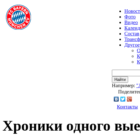
Новос
Фото
Видео
Календ
Состав
Транс
Другое
О
К
К
Найти
Например:
"
Поделитес
Контакты
Хроники одного вы