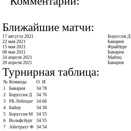
Комментарии:
Ближайшие матчи:
17 августа 2021
Боруссия Д
22 мая 2021
Бавария
15 мая 2021
Фрайбург
08 мая 2021
Бавария
24 апреля 2021
Майнц
20 апреля 2021
Бавария
Турнирная таблица:
№
Команда
О
И
1
Бавария
34
78
2
Боруссия Д
34
76
3
РБ Лейпциг
34
66
4
Байер
34
58
5
Боруссия М
34
55
6
Вольфсбург
34
55
7
Айнтрахт Ф
34
54