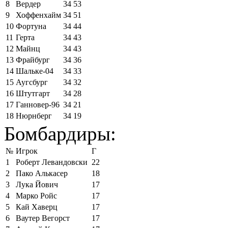
8
Вердер
34
53
9
Хоффенхайм
34
51
10
Фортуна
34
44
11
Герта
34
43
12
Майнц
34
43
13
Фрайбург
34
36
14
Шальке-04
34
33
15
Аугсбург
34
32
16
Штутгарт
34
28
17
Ганновер-96
34
21
18
Нюрнберг
34
19
Бомбардиры:
№
Игрок
Г
1
Роберт Левандовски
22
2
Пако Алькасер
18
3
Лука Йович
17
4
Марко Ройс
17
5
Кай Хаверц
17
6
Ваутер Вегорст
17