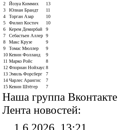
2
Йозуа Киммих
13
3
Юлиан Брандт
11
4
Торган Азар
10
5
Филип Костич
10
6
Керем Демирбай
9
7
Себастьен Аллер
9
8
Макс Крузе
9
9
Томас Мюллер
9
10
Кевин Фолланд
9
11
Марко Ройс
8
12
Флориан Нойхаус
8
13
Эмиль Форсберг
7
14
Чарлес Арангис
7
15
Кевин Штёгер
7
Наша группа Вконтакте
Лента новостей:
1.6.2026, 13:21