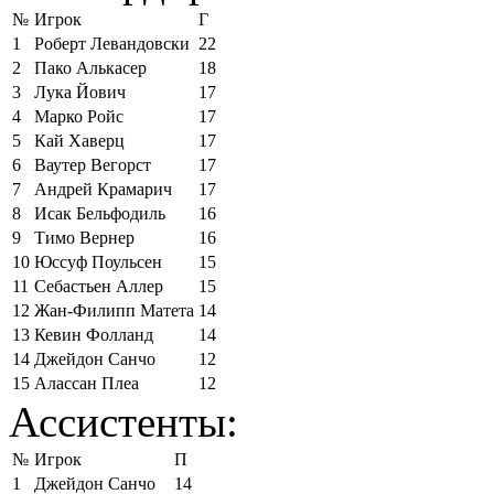
№
Игрок
Г
1
Роберт Левандовски
22
2
Пако Алькасер
18
3
Лука Йович
17
4
Марко Ройс
17
5
Кай Хаверц
17
6
Ваутер Вегорст
17
7
Андрей Крамарич
17
8
Исак Бельфодиль
16
9
Тимо Вернер
16
10
Юссуф Поульсен
15
11
Себастьен Аллер
15
12
Жан-Филипп Матета
14
13
Кевин Фолланд
14
14
Джейдон Санчо
12
15
Алассан Плеа
12
Ассистенты:
№
Игрок
П
1
Джейдон Санчо
14