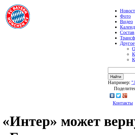
Новос
Фото
Видео
Календ
Состав
Транс
Другое
О
К
К
Найти
Например:
"
Поделитес
Контакты
«Интер» может вер