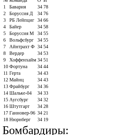
№
Команда
О
И
1
Бавария
34
78
2
Боруссия Д
34
76
3
РБ Лейпциг
34
66
4
Байер
34
58
5
Боруссия М
34
55
6
Вольфсбург
34
55
7
Айнтрахт Ф
34
54
8
Вердер
34
53
9
Хоффенхайм
34
51
10
Фортуна
34
44
11
Герта
34
43
12
Майнц
34
43
13
Фрайбург
34
36
14
Шальке-04
34
33
15
Аугсбург
34
32
16
Штутгарт
34
28
17
Ганновер-96
34
21
18
Нюрнберг
34
19
Бомбардиры: