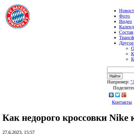
Новос
Фото
Видео
Календ
Состав
Транс
Другое
О
К
К
Найти
Например:
"
Поделитес
Контакты
Как недорого кроссовки Nike 
27.6.2023, 15:57