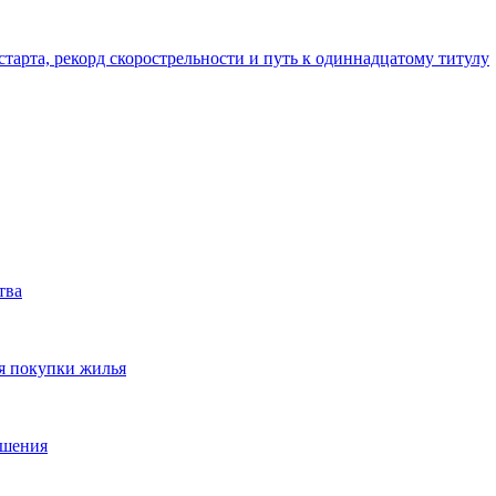
тарта, рекорд скорострельности и путь к одиннадцатому титулу
тва
я покупки жилья
ешения