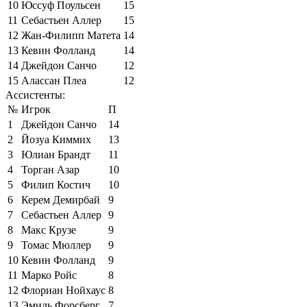
10
Юссуф Поульсен
15
11
Себастьен Аллер
15
12
Жан-Филипп Матета
14
13
Кевин Фолланд
14
14
Джейдон Санчо
12
15
Алассан Плеа
12
Ассистенты:
№
Игрок
П
1
Джейдон Санчо
14
2
Йозуа Киммих
13
3
Юлиан Брандт
11
4
Торган Азар
10
5
Филип Костич
10
6
Керем Демирбай
9
7
Себастьен Аллер
9
8
Макс Крузе
9
9
Томас Мюллер
9
10
Кевин Фолланд
9
11
Марко Ройс
8
12
Флориан Нойхаус
8
13
Эмиль Форсберг
7