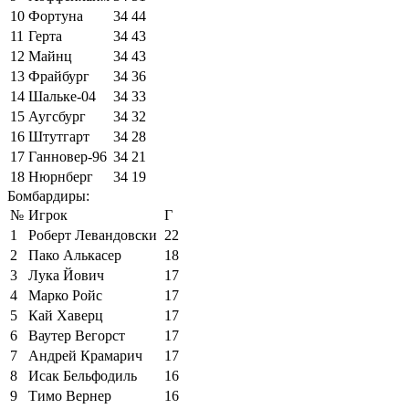
10
Фортуна
34
44
11
Герта
34
43
12
Майнц
34
43
13
Фрайбург
34
36
14
Шальке-04
34
33
15
Аугсбург
34
32
16
Штутгарт
34
28
17
Ганновер-96
34
21
18
Нюрнберг
34
19
Бомбардиры:
№
Игрок
Г
1
Роберт Левандовски
22
2
Пако Алькасер
18
3
Лука Йович
17
4
Марко Ройс
17
5
Кай Хаверц
17
6
Ваутер Вегорст
17
7
Андрей Крамарич
17
8
Исак Бельфодиль
16
9
Тимо Вернер
16