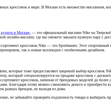
ных кроссовок в мире. В Москве есть множество магазинов, ко
e купить в Москве
, — это официальный магазин Nike на Тверско
свой онлайн-магазин, где вы сможете заказать нужную пару с дос
сортимент кроссовок Nike — это Sportmaster. Этот спортивный 
и тренировок, так и новые коллекции с необычными дизайном.
уви, которые тоже предоставляют широкий выбор кроссовок Nik
ентр, который специализируется на продаже кроссовок с дисконт
ассортимент кроссовок, начиная от брендовых моделей до более
ами. Благодаря этому можно сэкономить деньги и приобрести ка
ли разных брендов, не выходя из дома.
оскве, не забывайте проверять подлинность товара и выбирать п