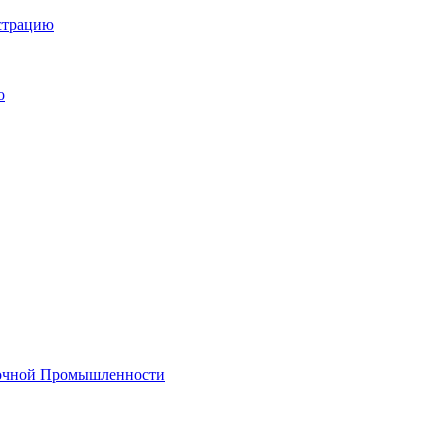
истрацию
о
лочной Промышленности