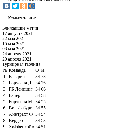
Комментарии:
Ближайшие матчи:
17 августа 2021
22 мая 2021
15 мая 2021
08 мая 2021
24 апреля 2021
20 апреля 2021
Турнирная таблица:
№
Команда
О
И
1
Бавария
34
78
2
Боруссия Д
34
76
3
РБ Лейпциг
34
66
4
Байер
34
58
5
Боруссия М
34
55
6
Вольфсбург
34
55
7
Айнтрахт Ф
34
54
8
Вердер
34
53
9
Хоффенхайм
34
51