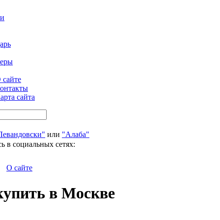
ти
арь
феры
 сайте
онтакты
арта сайта
Левандовски"
или
"Алаба"
ь в социальных сетях:
О сайте
купить в Москве