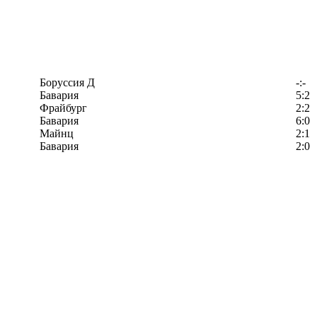
Боруссия Д
-:-
Бавария
5:2
Фрайбург
2:2
Бавария
6:0
Майнц
2:1
Бавария
2:0