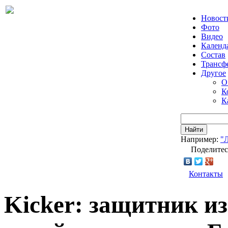
Новост
Фото
Видео
Календ
Состав
Трансф
Другое
О
К
К
Найти
Например:
"
Поделитес
Контакты
Kicker: защитник и