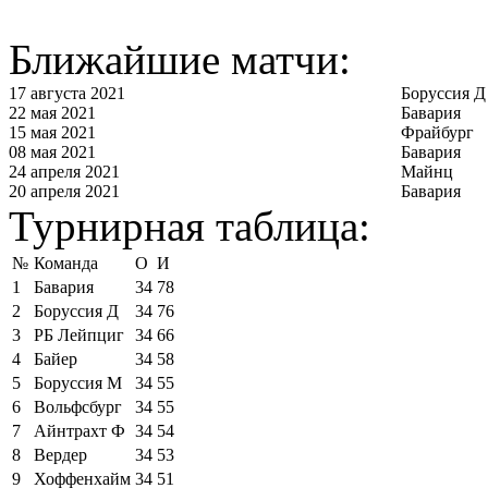
Ближайшие матчи:
17 августа 2021
Боруссия Д
22 мая 2021
Бавария
15 мая 2021
Фрайбург
08 мая 2021
Бавария
24 апреля 2021
Майнц
20 апреля 2021
Бавария
Турнирная таблица:
№
Команда
О
И
1
Бавария
34
78
2
Боруссия Д
34
76
3
РБ Лейпциг
34
66
4
Байер
34
58
5
Боруссия М
34
55
6
Вольфсбург
34
55
7
Айнтрахт Ф
34
54
8
Вердер
34
53
9
Хоффенхайм
34
51