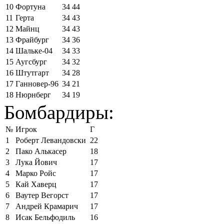
10
Фортуна
34
44
11
Герта
34
43
12
Майнц
34
43
13
Фрайбург
34
36
14
Шальке-04
34
33
15
Аугсбург
34
32
16
Штутгарт
34
28
17
Ганновер-96
34
21
18
Нюрнберг
34
19
Бомбардиры:
№
Игрок
Г
1
Роберт Левандовски
22
2
Пако Алькасер
18
3
Лука Йович
17
4
Марко Ройс
17
5
Кай Хаверц
17
6
Ваутер Вегорст
17
7
Андрей Крамарич
17
8
Исак Бельфодиль
16