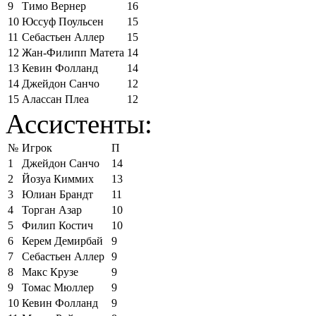
9
Тимо Вернер
16
10
Юссуф Поульсен
15
11
Себастьен Аллер
15
12
Жан-Филипп Матета
14
13
Кевин Фолланд
14
14
Джейдон Санчо
12
15
Алассан Плеа
12
Ассистенты:
№
Игрок
П
1
Джейдон Санчо
14
2
Йозуа Киммих
13
3
Юлиан Брандт
11
4
Торган Азар
10
5
Филип Костич
10
6
Керем Демирбай
9
7
Себастьен Аллер
9
8
Макс Крузе
9
9
Томас Мюллер
9
10
Кевин Фолланд
9