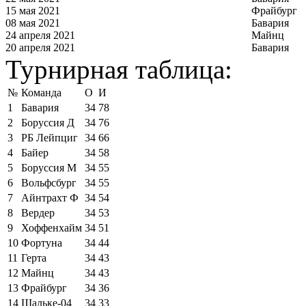
15 мая 2021
Фрайбург
08 мая 2021
Бавария
24 апреля 2021
Майнц
20 апреля 2021
Бавария
Турнирная таблица:
№
Команда
О
И
1
Бавария
34
78
2
Боруссия Д
34
76
3
РБ Лейпциг
34
66
4
Байер
34
58
5
Боруссия М
34
55
6
Вольфсбург
34
55
7
Айнтрахт Ф
34
54
8
Вердер
34
53
9
Хоффенхайм
34
51
10
Фортуна
34
44
11
Герта
34
43
12
Майнц
34
43
13
Фрайбург
34
36
14
Шальке-04
34
33