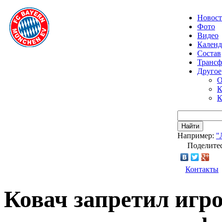
Новос
Фото
Видео
Календ
Состав
Транс
Другое
О
К
К
Найти
Например:
"
Поделитес
Контакты
Ковач запретил игр