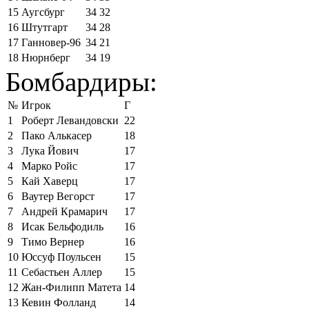
15
Аугсбург
34
32
16
Штутгарт
34
28
17
Ганновер-96
34
21
18
Нюрнберг
34
19
Бомбардиры:
№
Игрок
Г
1
Роберт Левандовски
22
2
Пако Алькасер
18
3
Лука Йович
17
4
Марко Ройс
17
5
Кай Хаверц
17
6
Ваутер Вегорст
17
7
Андрей Крамарич
17
8
Исак Бельфодиль
16
9
Тимо Вернер
16
10
Юссуф Поульсен
15
11
Себастьен Аллер
15
12
Жан-Филипп Матета
14
13
Кевин Фолланд
14