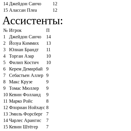
14
Джейдон Санчо
12
15
Алассан Плеа
12
Ассистенты:
№
Игрок
П
1
Джейдон Санчо
14
2
Йозуа Киммих
13
3
Юлиан Брандт
11
4
Торган Азар
10
5
Филип Костич
10
6
Керем Демирбай
9
7
Себастьен Аллер
9
8
Макс Крузе
9
9
Томас Мюллер
9
10
Кевин Фолланд
9
11
Марко Ройс
8
12
Флориан Нойхаус
8
13
Эмиль Форсберг
7
14
Чарлес Арангис
7
15
Кевин Штёгер
7