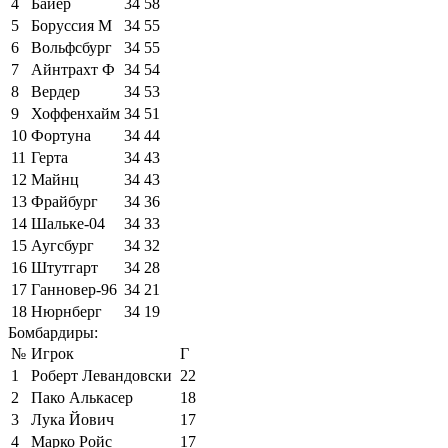
4
Байер
34
58
5
Боруссия М
34
55
6
Вольфсбург
34
55
7
Айнтрахт Ф
34
54
8
Вердер
34
53
9
Хоффенхайм
34
51
10
Фортуна
34
44
11
Герта
34
43
12
Майнц
34
43
13
Фрайбург
34
36
14
Шальке-04
34
33
15
Аугсбург
34
32
16
Штутгарт
34
28
17
Ганновер-96
34
21
18
Нюрнберг
34
19
Бомбардиры:
№
Игрок
Г
1
Роберт Левандовски
22
2
Пако Алькасер
18
3
Лука Йович
17
4
Марко Ройс
17