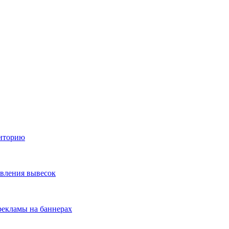
диторию
овления вывесок
екламы на баннерах