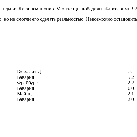
ды из Лиги чемпионов. Мюнхенцы победили «Барселону» 3:2, н
но не смогли его сделать реальностью. Невозможно остановить 
Боруссия Д
-:-
Бавария
5:2
Фрайбург
2:2
Бавария
6:0
Майнц
2:1
Бавария
2:0