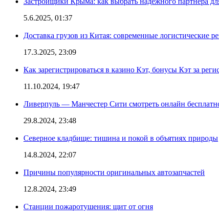
Застройщики Крыма: как выбрать надежного партнера дл
5.6.2025, 01:37
Доставка грузов из Китая: современные логистические р
17.3.2025, 23:09
Как зарегистрироваться в казино Кэт, бонусы Кэт за рег
11.10.2024, 19:47
Ливерпуль — Манчестер Сити смотреть онлайн бесплатн
29.8.2024, 23:48
Северное кладбище: тишина и покой в объятиях природы
14.8.2024, 22:07
Причины популярности оригинальных автозапчастей
12.8.2024, 23:49
Станции пожаротушения: щит от огня