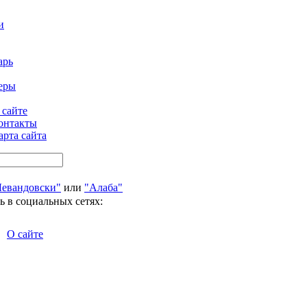
и
арь
еры
 сайте
онтакты
арта сайта
Левандовски"
или
"Алаба"
ь в социальных сетях:
О сайте