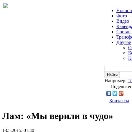
Новост
Фото
Видео
Календ
Состав
Трансф
Другое
О
К
К
Найти
Например:
"
Поделитес
Контакты
Лам: «Мы верили в чудо»
13.5.2015, 01:40