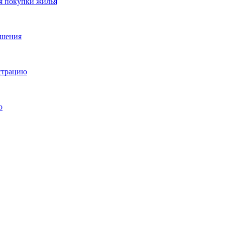
я покупки жилья
ешения
истрацию
о