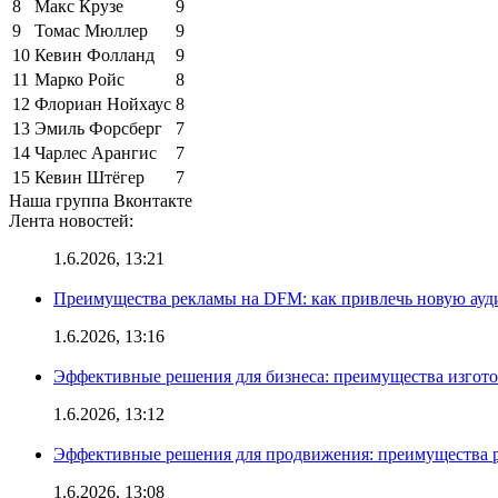
8
Макс Крузе
9
9
Томас Мюллер
9
10
Кевин Фолланд
9
11
Марко Ройс
8
12
Флориан Нойхаус
8
13
Эмиль Форсберг
7
14
Чарлес Арангис
7
15
Кевин Штёгер
7
Наша группа Вконтакте
Лента новостей:
1.6.2026, 13:21
Преимущества рекламы на DFM: как привлечь новую ау
1.6.2026, 13:16
Эффективные решения для бизнеса: преимущества изгот
1.6.2026, 13:12
Эффективные решения для продвижения: преимущества р
1.6.2026, 13:08