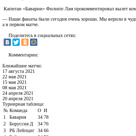
Капитан «Баварии» Филипп Лам прокомментировал вылет коман
— Наши фанаты были сегодня очень хороши. Мы верили в чудо, 
а в первом матче.
Поделитесь в социальных сетях:
Комментарии:
Ближайшие матчи:
17 августа 2021
22 мая 2021
15 мая 2021
08 мая 2021
24 апреля 2021
20 апреля 2021
Турнирная таблица:
№
Команда
О
И
1
Бавария
34
78
2
Боруссия Д
34
76
3
РБ Лейпциг
34
66