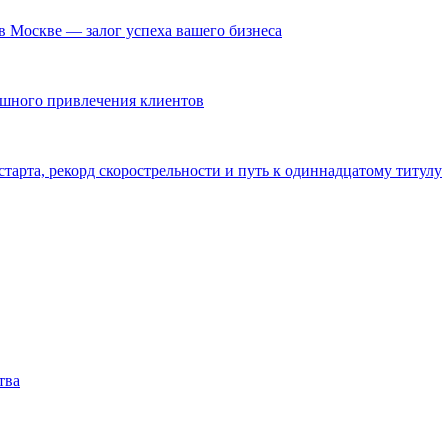
в Москве — залог успеха вашего бизнеса
ешного привлечения клиентов
тарта, рекорд скорострельности и путь к одиннадцатому титулу
тва