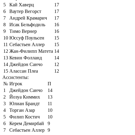
5
Кай Хаверц
17
6
Ваутер Вегорст
17
7
Андрей Крамарич
17
8
Исак Бельфодиль
16
9
Тимо Вернер
16
10
Юссуф Поульсен
15
11
Себастьен Аллер
15
12
Жан-Филипп Матета
14
13
Кевин Фолланд
14
14
Джейдон Санчо
12
15
Алассан Плеа
12
Ассистенты:
№
Игрок
П
1
Джейдон Санчо
14
2
Йозуа Киммих
13
3
Юлиан Брандт
11
4
Торган Азар
10
5
Филип Костич
10
6
Керем Демирбай
9
7
Себастьен Аллер
9