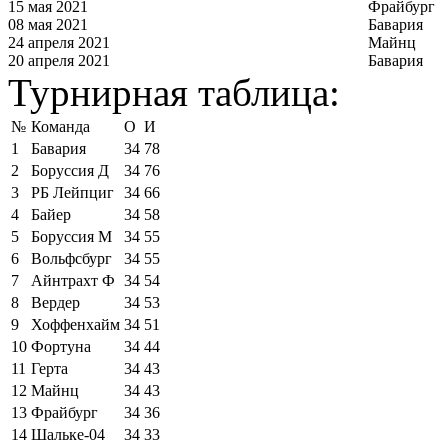
15 мая 2021
Фрайбург
08 мая 2021
Бавария
24 апреля 2021
Майнц
20 апреля 2021
Бавария
Турнирная таблица:
№
Команда
О
И
1
Бавария
34
78
2
Боруссия Д
34
76
3
РБ Лейпциг
34
66
4
Байер
34
58
5
Боруссия М
34
55
6
Вольфсбург
34
55
7
Айнтрахт Ф
34
54
8
Вердер
34
53
9
Хоффенхайм
34
51
10
Фортуна
34
44
11
Герта
34
43
12
Майнц
34
43
13
Фрайбург
34
36
14
Шальке-04
34
33