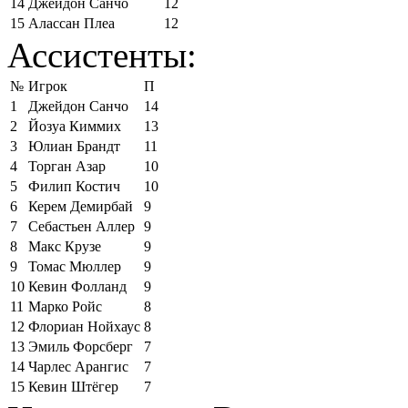
14
Джейдон Санчо
12
15
Алассан Плеа
12
Ассистенты:
№
Игрок
П
1
Джейдон Санчо
14
2
Йозуа Киммих
13
3
Юлиан Брандт
11
4
Торган Азар
10
5
Филип Костич
10
6
Керем Демирбай
9
7
Себастьен Аллер
9
8
Макс Крузе
9
9
Томас Мюллер
9
10
Кевин Фолланд
9
11
Марко Ройс
8
12
Флориан Нойхаус
8
13
Эмиль Форсберг
7
14
Чарлес Арангис
7
15
Кевин Штёгер
7