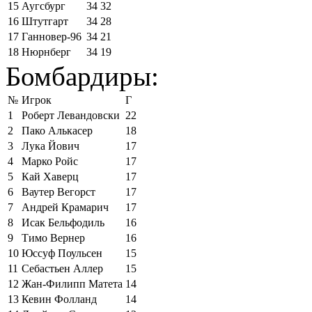
15
Аугсбург
34
32
16
Штутгарт
34
28
17
Ганновер-96
34
21
18
Нюрнберг
34
19
Бомбардиры:
№
Игрок
Г
1
Роберт Левандовски
22
2
Пако Алькасер
18
3
Лука Йович
17
4
Марко Ройс
17
5
Кай Хаверц
17
6
Ваутер Вегорст
17
7
Андрей Крамарич
17
8
Исак Бельфодиль
16
9
Тимо Вернер
16
10
Юссуф Поульсен
15
11
Себастьен Аллер
15
12
Жан-Филипп Матета
14
13
Кевин Фолланд
14