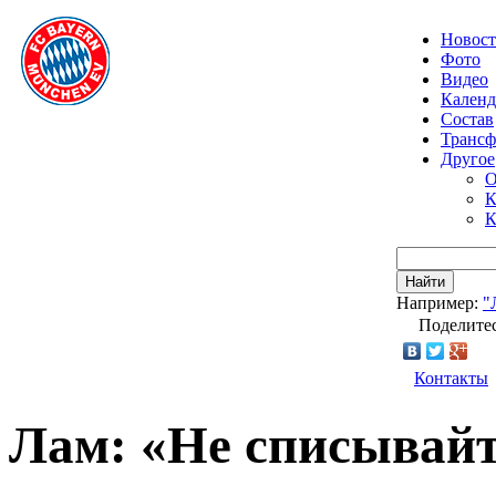
Новос
Фото
Видео
Календ
Состав
Транс
Другое
О
К
К
Найти
Например:
"
Поделитес
Контакты
Лам: «Не списывайт