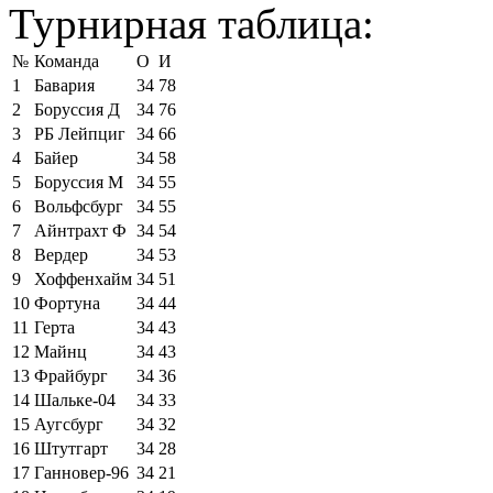
Турнирная таблица:
№
Команда
О
И
1
Бавария
34
78
2
Боруссия Д
34
76
3
РБ Лейпциг
34
66
4
Байер
34
58
5
Боруссия М
34
55
6
Вольфсбург
34
55
7
Айнтрахт Ф
34
54
8
Вердер
34
53
9
Хоффенхайм
34
51
10
Фортуна
34
44
11
Герта
34
43
12
Майнц
34
43
13
Фрайбург
34
36
14
Шальке-04
34
33
15
Аугсбург
34
32
16
Штутгарт
34
28
17
Ганновер-96
34
21