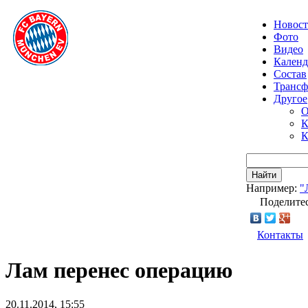
Новос
Фото
Видео
Календ
Состав
Транс
Другое
О
К
К
Найти
Например:
"
Поделитес
Контакты
Лам перенес операцию
20.11.2014, 15:55