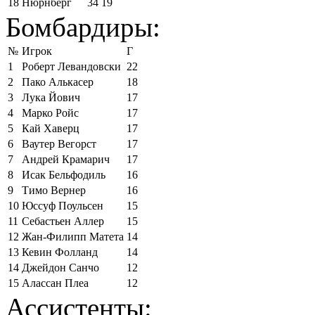
18
Нюрнберг
34
19
Бомбардиры:
№
Игрок
Г
1
Роберт Левандовски
22
2
Пако Алькасер
18
3
Лука Йович
17
4
Марко Ройс
17
5
Кай Хаверц
17
6
Ваутер Вегорст
17
7
Андрей Крамарич
17
8
Исак Бельфодиль
16
9
Тимо Вернер
16
10
Юссуф Поульсен
15
11
Себастьен Аллер
15
12
Жан-Филипп Матета
14
13
Кевин Фолланд
14
14
Джейдон Санчо
12
15
Алассан Плеа
12
Ассистенты: