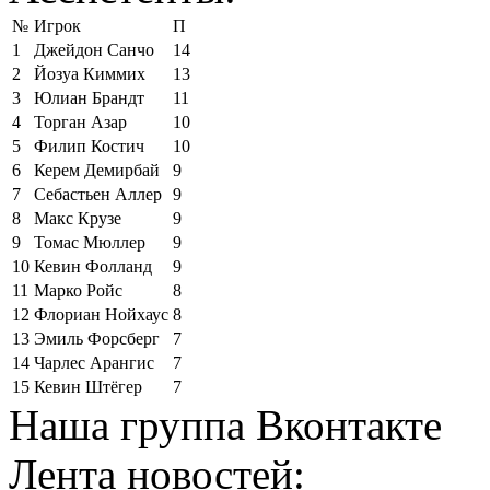
№
Игрок
П
1
Джейдон Санчо
14
2
Йозуа Киммих
13
3
Юлиан Брандт
11
4
Торган Азар
10
5
Филип Костич
10
6
Керем Демирбай
9
7
Себастьен Аллер
9
8
Макс Крузе
9
9
Томас Мюллер
9
10
Кевин Фолланд
9
11
Марко Ройс
8
12
Флориан Нойхаус
8
13
Эмиль Форсберг
7
14
Чарлес Арангис
7
15
Кевин Штёгер
7
Наша группа Вконтакте
Лента новостей: