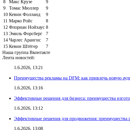
8
Макс Крузе
9
9
Томас Мюллер
9
10
Кевин Фолланд
9
11
Марко Ройс
8
12
Флориан Нойхаус
8
13
Эмиль Форсберг
7
14
Чарлес Арангис
7
15
Кевин Штёгер
7
Наша группа Вконтакте
Лента новостей:
1.6.2026, 13:21
Преимущества рекламы на DFM: как привлечь новую ау
1.6.2026, 13:16
Эффективные решения для бизнеса: преимущества изгот
1.6.2026, 13:12
Эффективные решения для продвижения: преимущества р
1.6.2026, 13:08