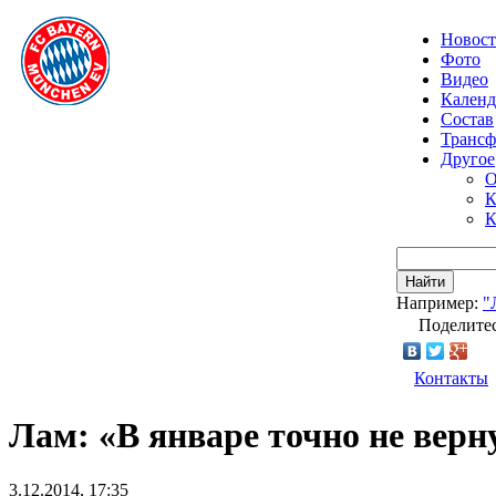
Новос
Фото
Видео
Календ
Состав
Транс
Другое
О
К
К
Найти
Например:
"
Поделитес
Контакты
Лам: «В январе точно не верн
3.12.2014, 17:35