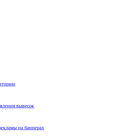
диторию
овления вывесок
екламы на баннерах