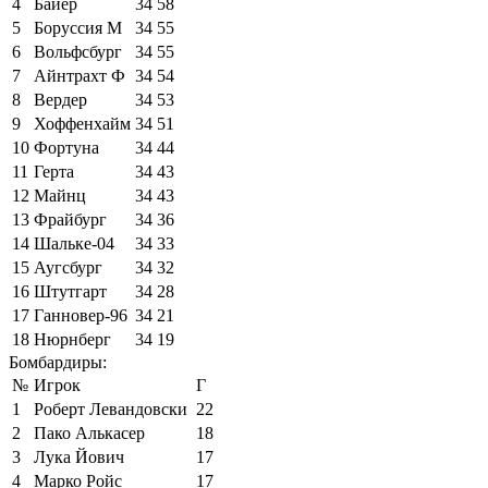
4
Байер
34
58
5
Боруссия М
34
55
6
Вольфсбург
34
55
7
Айнтрахт Ф
34
54
8
Вердер
34
53
9
Хоффенхайм
34
51
10
Фортуна
34
44
11
Герта
34
43
12
Майнц
34
43
13
Фрайбург
34
36
14
Шальке-04
34
33
15
Аугсбург
34
32
16
Штутгарт
34
28
17
Ганновер-96
34
21
18
Нюрнберг
34
19
Бомбардиры:
№
Игрок
Г
1
Роберт Левандовски
22
2
Пако Алькасер
18
3
Лука Йович
17
4
Марко Ройс
17