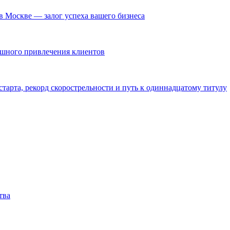
в Москве — залог успеха вашего бизнеса
ешного привлечения клиентов
тарта, рекорд скорострельности и путь к одиннадцатому титулу
тва