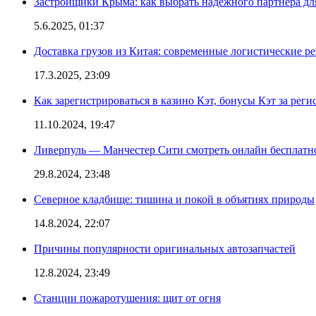
Застройщики Крыма: как выбрать надежного партнера дл
5.6.2025, 01:37
Доставка грузов из Китая: современные логистические р
17.3.2025, 23:09
Как зарегистрироваться в казино Кэт, бонусы Кэт за рег
11.10.2024, 19:47
Ливерпуль — Манчестер Сити смотреть онлайн бесплатн
29.8.2024, 23:48
Северное кладбище: тишина и покой в объятиях природы
14.8.2024, 22:07
Причины популярности оригинальных автозапчастей
12.8.2024, 23:49
Станции пожаротушения: щит от огня