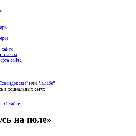
ти
арь
феры
 сайте
онтакты
арта сайта
Левандовски"
или
"Алаба"
ь в социальных сетях:
О сайте
усь на поле»