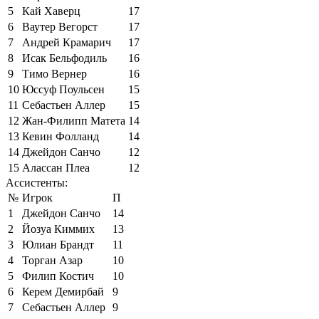
5
Кай Хаверц
17
6
Ваутер Вегорст
17
7
Андрей Крамарич
17
8
Исак Бельфодиль
16
9
Тимо Вернер
16
10
Юссуф Поульсен
15
11
Себастьен Аллер
15
12
Жан-Филипп Матета
14
13
Кевин Фолланд
14
14
Джейдон Санчо
12
15
Алассан Плеа
12
Ассистенты:
№
Игрок
П
1
Джейдон Санчо
14
2
Йозуа Киммих
13
3
Юлиан Брандт
11
4
Торган Азар
10
5
Филип Костич
10
6
Керем Демирбай
9
7
Себастьен Аллер
9