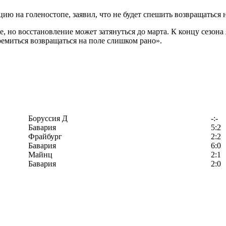
 на голеностопе, заявил, что не будет спешить возвращаться н
ле, но восстановление может затянуться до марта. К концу сезон
тремиться возвращаться на поле слишком рано».
Боруссия Д
-:-
Бавария
5:2
Фрайбург
2:2
Бавария
6:0
Майнц
2:1
Бавария
2:0