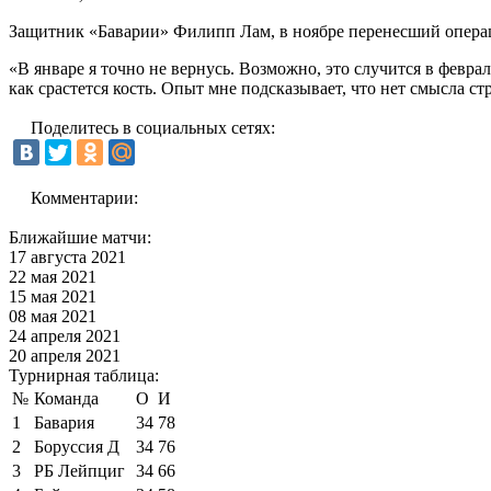
Защитник «Баварии» Филипп Лам, в ноябре перенесший операцию
«В январе я точно не вернусь. Возможно, это случится в февра
как срастется кость. Опыт мне подсказывает, что нет смысла с
Поделитесь в социальных сетях:
Комментарии:
Ближайшие матчи:
17 августа 2021
22 мая 2021
15 мая 2021
08 мая 2021
24 апреля 2021
20 апреля 2021
Турнирная таблица:
№
Команда
О
И
1
Бавария
34
78
2
Боруссия Д
34
76
3
РБ Лейпциг
34
66