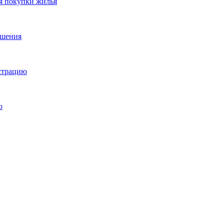
я покупки жилья
ешения
истрацию
о