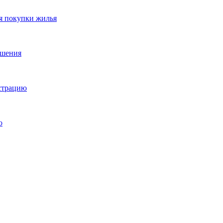
я покупки жилья
ешения
истрацию
о