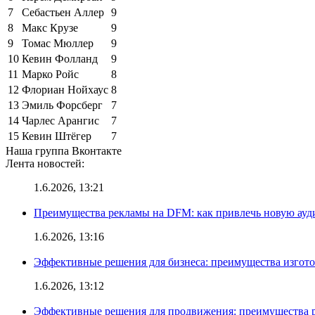
7
Себастьен Аллер
9
8
Макс Крузе
9
9
Томас Мюллер
9
10
Кевин Фолланд
9
11
Марко Ройс
8
12
Флориан Нойхаус
8
13
Эмиль Форсберг
7
14
Чарлес Арангис
7
15
Кевин Штёгер
7
Наша группа Вконтакте
Лента новостей:
1.6.2026, 13:21
Преимущества рекламы на DFM: как привлечь новую ау
1.6.2026, 13:16
Эффективные решения для бизнеса: преимущества изгот
1.6.2026, 13:12
Эффективные решения для продвижения: преимущества р