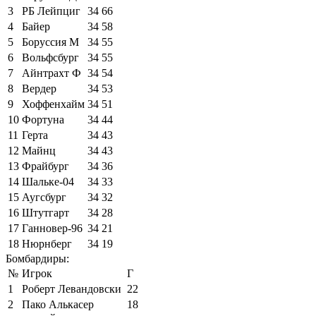
3
РБ Лейпциг
34
66
4
Байер
34
58
5
Боруссия М
34
55
6
Вольфсбург
34
55
7
Айнтрахт Ф
34
54
8
Вердер
34
53
9
Хоффенхайм
34
51
10
Фортуна
34
44
11
Герта
34
43
12
Майнц
34
43
13
Фрайбург
34
36
14
Шальке-04
34
33
15
Аугсбург
34
32
16
Штутгарт
34
28
17
Ганновер-96
34
21
18
Нюрнберг
34
19
Бомбардиры:
№
Игрок
Г
1
Роберт Левандовски
22
2
Пако Алькасер
18