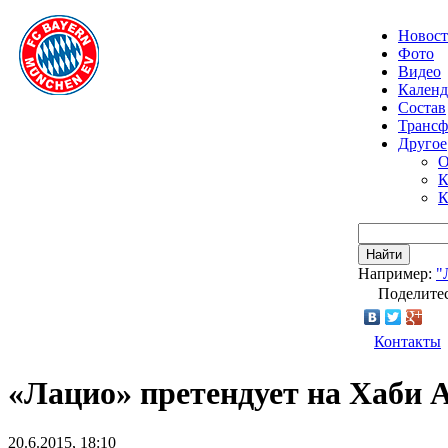
Новос
Фото
Видео
Календ
Состав
Транс
Другое
О
К
К
Найти
Например:
"
Поделитес
Контакты
«Лацио» претендует на Хаби 
20.6.2015, 18:10