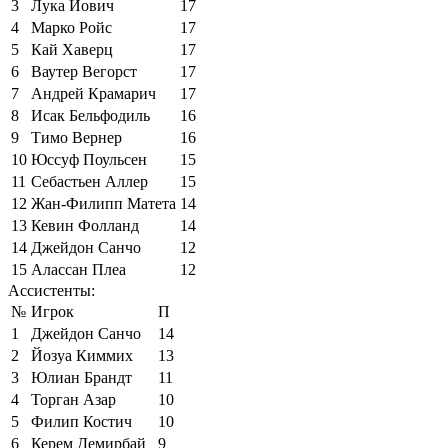
3
Лука Йович
17
4
Марко Ройс
17
5
Кай Хаверц
17
6
Ваутер Вегорст
17
7
Андрей Крамарич
17
8
Исак Бельфодиль
16
9
Тимо Вернер
16
10
Юссуф Поульсен
15
11
Себастьен Аллер
15
12
Жан-Филипп Матета
14
13
Кевин Фолланд
14
14
Джейдон Санчо
12
15
Алассан Плеа
12
Ассистенты:
№
Игрок
П
1
Джейдон Санчо
14
2
Йозуа Киммих
13
3
Юлиан Брандт
11
4
Торган Азар
10
5
Филип Костич
10
6
Керем Демирбай
9