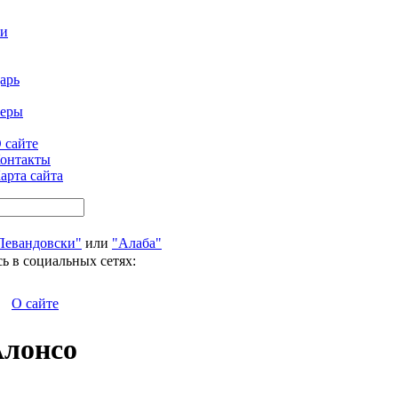
ти
арь
феры
 сайте
онтакты
арта сайта
Левандовски"
или
"Алаба"
ь в социальных сетях:
О сайте
Алонсо