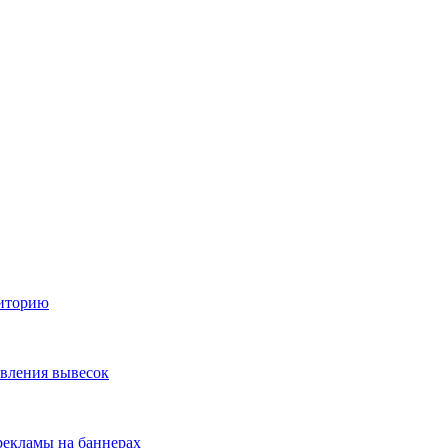
диторию
овления вывесок
екламы на баннерах