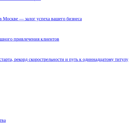
в Москве — залог успеха вашего бизнеса
ешного привлечения клиентов
тарта, рекорд скорострельности и путь к одиннадцатому титулу
тва