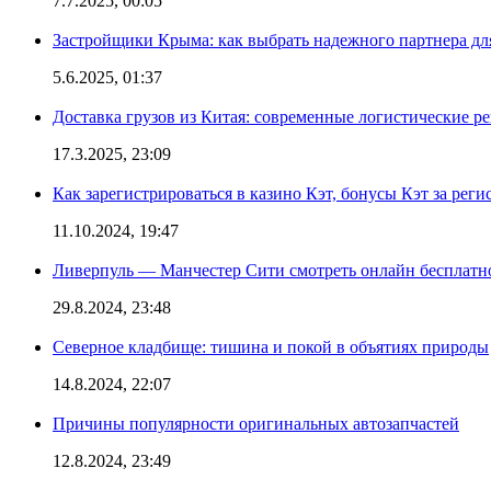
7.7.2025, 00:05
Застройщики Крыма: как выбрать надежного партнера дл
5.6.2025, 01:37
Доставка грузов из Китая: современные логистические р
17.3.2025, 23:09
Как зарегистрироваться в казино Кэт, бонусы Кэт за рег
11.10.2024, 19:47
Ливерпуль — Манчестер Сити смотреть онлайн бесплатн
29.8.2024, 23:48
Северное кладбище: тишина и покой в объятиях природы
14.8.2024, 22:07
Причины популярности оригинальных автозапчастей
12.8.2024, 23:49