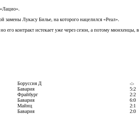
 «Лацио».
й замены Лукасу Билье, на которого нацелился «Реал».
но его контракт истекает уже через сезон, а потому мюнхенцы, в
Боруссия Д
-:-
Бавария
5:2
Фрайбург
2:2
Бавария
6:0
Майнц
2:1
Бавария
2:0